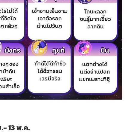
ย.- 13 พ.ค.