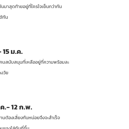
าสุดท้ายอยู่ที่ใครใจเย็นกว่ากัน
้กัน
- 15 ม.ค.
นมีคนสนับสนุนที่เหลืออยู่ที่ความพร้อมละ
างวัย
.ค.- 12 ก.พ.
านต้องเสี่ยงกันหน่อยจึงจะสำเร็จ
แรงใส่กันถี่ขึ้น