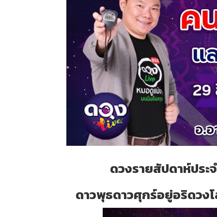
ดวงรายสัปดาห์ประจำ
ดาวพุธดาวศุกร์อยู่อริดวงโล