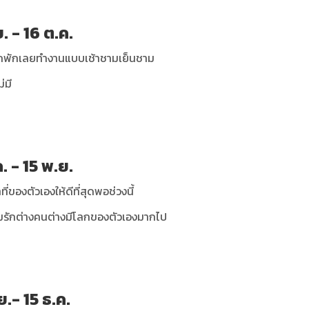
ย. - 16 ต.ค.
อยากพักเลยทำงานแบบเช้าชามเย็นชาม
่มี
ค. - 15 พ.ย.
ของตัวเองให้ดีที่สุดพอช่วงนี้
มรักต่างคนต่างมีโลกของตัวเองมากไป
ย.- 15 ธ.ค.