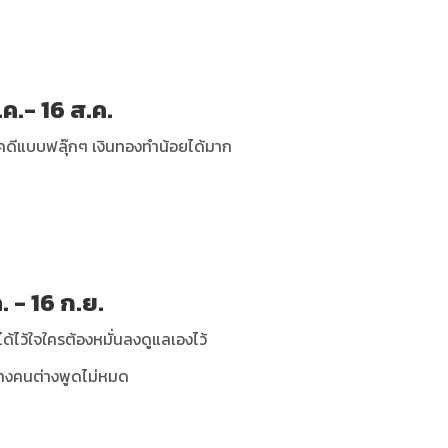
.ค.- 16 ส.ค.
คดีแบบฟลุ๊กๆ เงินทองทำน้อยได้มาก
ค. - 16 ก.ย.
ได้ไว้ใจใครต้องหมั่นลงดูแลเองไว้
่างคนต่างพูดไม่หมด