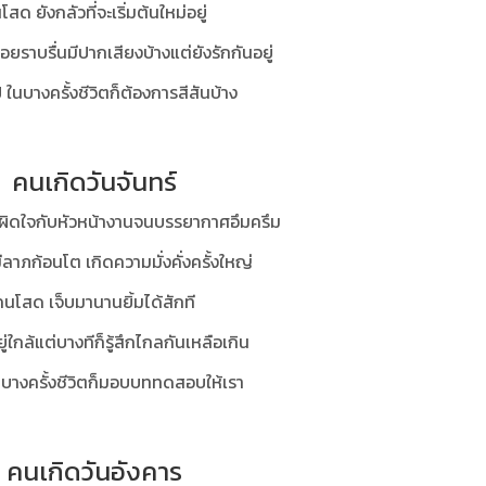
โสด ยังกลัวที่จะเริ่มต้นใหม่อยู่
ค่อยราบรื่นมีปากเสียงบ้างแต่ยังรักกันอยู่
 ในบางครั้งชีวิตก็ต้องการสีสันบ้าง
คนเกิดวันจันทร์
งผิดใจกับหัวหน้างานจนบรรยากาศอึมครึม
ีลาภก้อนโต เกิดความมั่งคั่งครั้งใหญ่
คนโสด เจ็บมานานยิ้มได้สักที
ยู่ใกล้แต่บางทีก็รู้สึกไกลกันเหลือเกิน
บางครั้งชีวิตก็มอบบททดสอบให้เรา
คนเกิดวันอังคาร