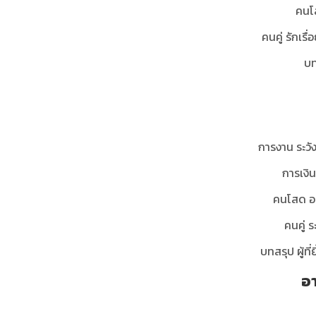
คนโ
คนคู่ รักเรื
บท
การงาน ระวัง
การเงิน
คนโสด อด
คนคู่ ร
บทสรุป ผู้ที่
อ