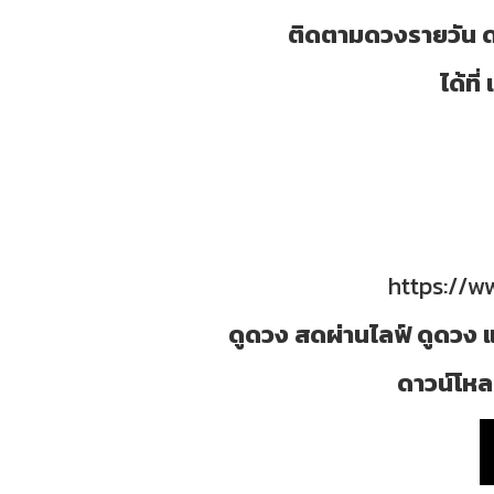
ติดตามดวงรายวัน ด
ได้ท
https://
ดูดวง สดผ่านไลฟ์ ดูดวง แ
ดาวน์โหลด