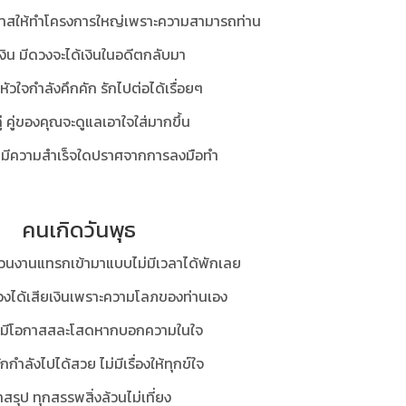
กาสให้ทำโครงการใหญ่เพราะความสามารถท่าน
งิน มีดวงจะได้เงินในอดีตกลับมา
ัวใจกำลังคึกคัก รักไปต่อได้เรื่อยๆ
ู่ คู่ของคุณจะดูแลเอาใจใส่มากขึ้น
ม่มีความสำเร็จใดปราศจากการลงมือทำ
คนเกิดวันพุธ
วนงานแทรกเข้ามาแบบไม่มีเวลาได้พักเลย
ดวงได้เสียเงินเพราะความโลภของท่านเอง
มีโอกาสสละโสดหากบอกความในใจ
รักกำลังไปได้สวย ไม่มีเรื่องให้ทุกข์ใจ
สรุป ทุกสรรพสิ่งล้วนไม่เที่ยง