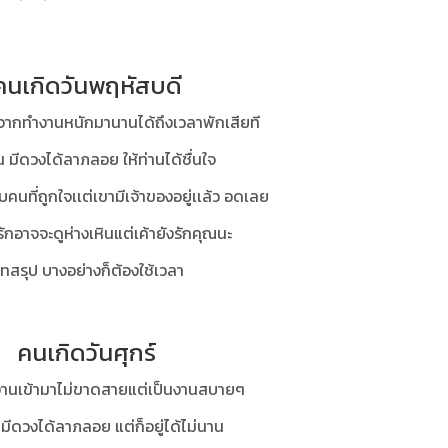
คนเกิดวันพฤหัสบดี
จากทำงานหนักมานานได้ถึงเวลาพักเสียที
น มีดวงได้ลาภลอย ให้ท่านได้ชื่นใจ
นที่ถูกใจเเต่เขามีเจ้าของอยู่เเล้ว อดเลย
ู่รักอาจจะดูห่างเหินแต่เค้ายังรักคุณนะ
ทสรุป บางอย่างก็ต้องใช้เวลา
คนเกิดวันศุกร์
งานเข้ามาไม่ขาดสายแต่เป็นงานสบายๆ
 มีดวงได้ลาภลอย แต่ก็อยู่ได้ไม่นาน