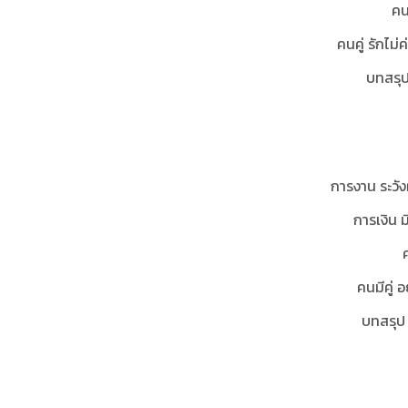
คน
คนคู่ รักไม่
บทสรุป
การงาน ระวั
การเงิน ม
คนมีคู่ อ
บทสรุป 