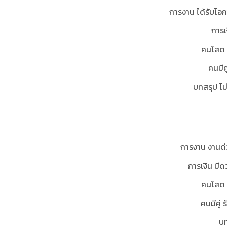
การงาน ได้รับโอ
การเ
คนโสด ห
คนมีค
บทสรุป ไ
การงาน งานด่
การเงิน มี
คนโสด 
คนมีคู่ 
บท