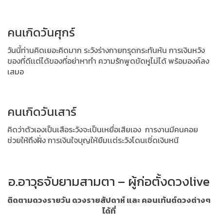
คนเกิดวันศุกร์
วันนี้ท่านคิดเยอะคิดมาก ระวังร่างกายทรุดกระทันหัน การเงินหวัง
ของที่ดีเเต่ได้ของที่อย่าหาทำ ความรักพูดขัดหูไม่ได้ พร้อมองค์ลง
เสมอ
คนเกิดวันเสาร์
คิดว่าตัวเองเป็นเสือระวังจะเป็นเหยื่อเสียเอง การงานมีคนคอย
ช่วยให้ถึงฝั่ง การเงินใจบุญให้ยืมเเต่ระวังโดนเชิ่ดเงินหนี
อ.อาวุธจับยามสามตา – ผู้ก่อตั้งดวงlive
ติดตามดวงรายวัน ดวงรายสัปดาห์ และ คอนเท้นต์ดวงต่างๆ
ได้ที่