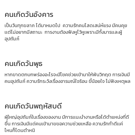
คนเกิดวันอังคาร
เป็นวันทุกขลาภ ได้มาหมดไป ความรักคนโสดเสน่ห์แรง มีคนคุย
เเต่ไม่อยากมีสถานะ การงานต้องฟังหูไว้หูเพราะมีทั้งมารเเละผู้
อุปถัมภ์
คนเกิดวันพุธ
หากขาดตกบกพร่องอะไรจะมีโชคช่วยเข้ามาให้พ้นวิกฤต การเงินมี
คนอุปถัมภ์ ความรักระวังเรื่องอารมณ์ใจร้อน ขี้น้อยใจ ไม่ฟังเหตุผล
คนเกิดวันพฤหัสบดี
ผุ้ใหญ่อุปถัมภ์ในเรื่องของงาน มีการเเนะนำงานหรือได้ตำแหน่งที่ดี
ขึ้น การเงินมีเเต่คนเข้ามาขขอความช่วยเหลือ ความรักทำดีเเค่
ไหนก็โดนตำหนิ