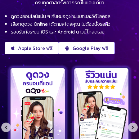
ครบทุกศาสตร์พยากรณ์ในแอปเดียว
ดูดวงออนไลน์แม่น ๆ กับหมอดูผ่านแชทและวิดีโอคอล
เลือกดูดวง Online ได้ตามสไตล์คุณ ไม่ต้องนั่งรอคิว
รองรับทั้งระบบ iOS และ Android ดาวน์โหลดเลย
Apple Store ฟรี
Google Play ฟรี