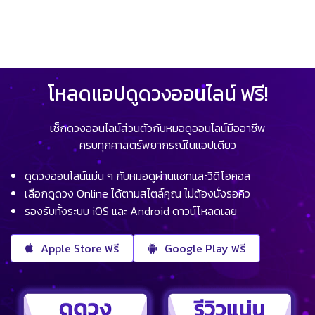
โหลดแอปดูดวงออนไลน์ ฟรี!
เช็กดวงออนไลน์ส่วนตัวกับหมอดูออนไลน์มืออาชีพ
ครบทุกศาสตร์พยากรณ์ในแอปเดียว
ดูดวงออนไลน์แม่น ๆ กับหมอดูผ่านแชทและวิดีโอคอล
เลือกดูดวง Online ได้ตามสไตล์คุณ ไม่ต้องนั่งรอคิว
รองรับทั้งระบบ iOS และ Android ดาวน์โหลดเลย
Apple Store ฟรี
Google Play ฟรี