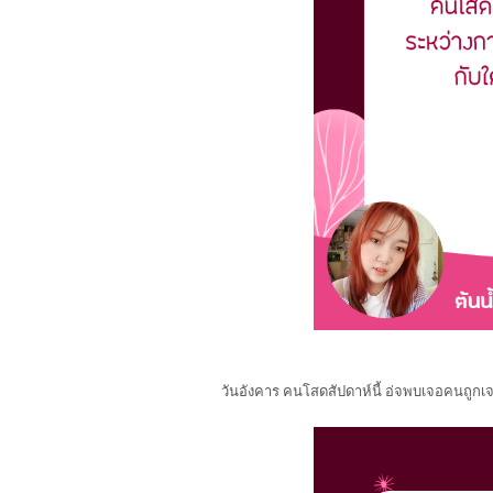
วันอังคาร คนโสดสัปดาห์นี้ อ่จพบเจอคนถู