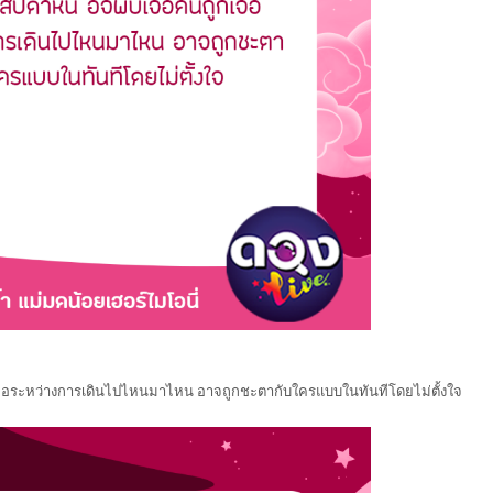
กเจอระหว่างการเดินไปไหนมาไหน อาจถูกชะตากับใครแบบในทันทีโดยไม่ตั้งใจ