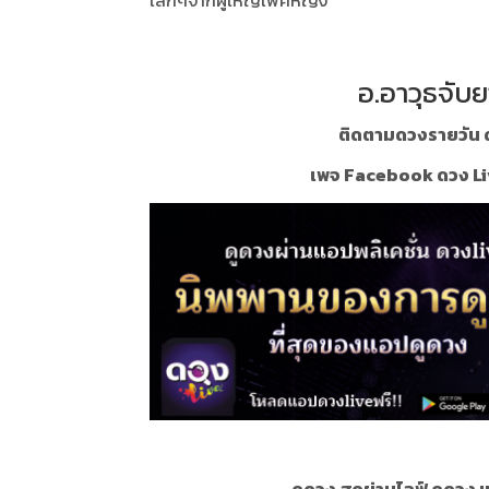
เล็กๆจากผู้ใหญ่เพศหญิง
อ.อาวุธจับย
ติดตามดวงรายวัน ด
เพจ Facebook ดวง Li
ดูดวง สดผ่านไลฟ์ ดูดวง