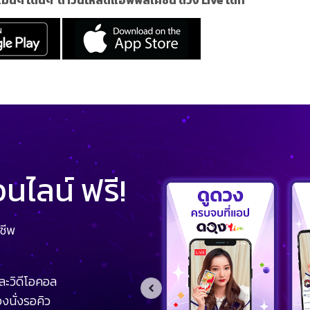
ไลน์ ฟรี!
ชีพ
ละวิดีโอคอล
งนั่งรอคิว