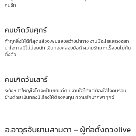
คนรัก
คนเกิดวันศุกร์
ทำทุกสิ่งให้ดีที่สุดแล้วจะพบแสงสว่างนำทาง งานมีอะไรแสดงออก
มาโอกาสมีไม่บ่อยนัก เงินทองคล่องมือดี ความรักมากเร็จจนไม่ทัน
ตั้งตัว
คนเกิดวันเสาร์
ระวังหน้าใหญ่ใจโตจะเป็นภัยแก่ตน งานใจได้แต่ต้องใส่ใจคนรอบ
ข้างด้วย เงินทองมีเรื่องให้ต้องลงทุน ความรักปากพาทุกข์
อ.อาวุธจับยามสามตา – ผู้ก่อตั้งดวงlive