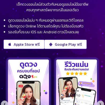
เช็กดวงออนไลน์ส่วนตัวกับหมอดูออนไลน์มืออาชีพ
ครบทุกศาสตร์พยากรณ์ในแอปเดียว
ดูดวงออนไลน์แม่น ๆ กับหมอดูผ่านแชทและวิดีโอคอล
เลือกดูดวง Online ได้ตามสไตล์คุณ ไม่ต้องนั่งรอคิว
รองรับทั้งระบบ iOS และ Android ดาวน์โหลดเลย
Apple Store ฟรี
Google Play ฟรี