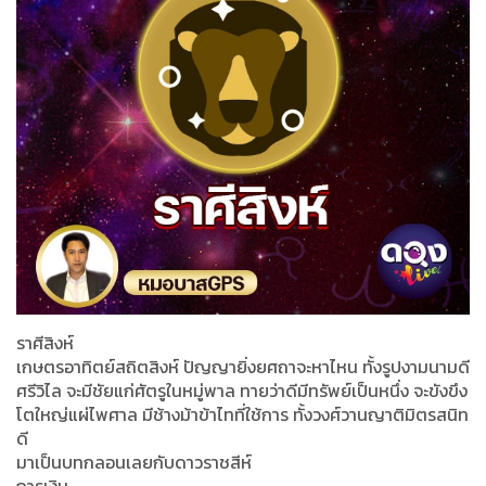
ราศีสิงห์
เกษตรอาทิตย์สถิตสิงห์ ปัญญายิ่งยศถาจะหาไหน ทั้งรูปงามนามดี
ศรีวิไล จะมีชัยแก่ศัตรูในหมู่พาล ทายว่าดีมีทรัพย์เป็นหนึ่ง จะขังขึง
โตใหญ่แผ่ไพศาล มีช้างม้าข้าไทที่ใช้การ ทั้งวงศ์วานญาติมิตรสนิท
ดี
มาเป็นบทกลอนเลยกับดาวราชสีห์
การเงิน