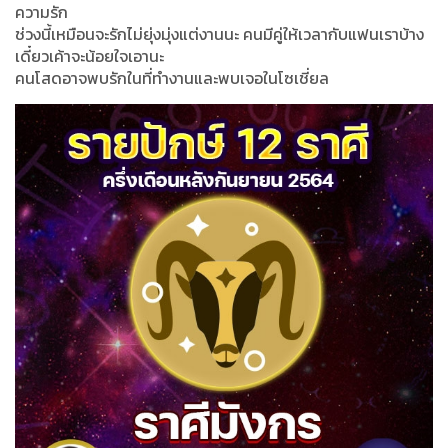
ความรัก
ช่วงนี้เหมือนจะรักไม่ยุ่งมุ่งแต่งานนะ คนมีคู่ให้เวลากับแฟนเราบ้าง
เดี๋ยวเค้าจะน้อยใจเอานะ
คนโสดอาจพบรักในที่ทำงานและพบเจอในโซเชี่ยล