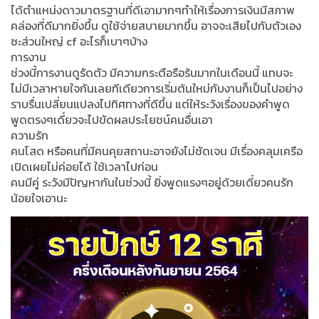
ได้ตำแหน่งดาวมาตรฐานที่ดีเอามากๆทำให้เรื่องการเงินมีสภาพ
คล่องที่ดีมากยิ่งขึ้น ดูใช้จ่ายสบายมากขึ้น อาจจะเสียไปกับตัวเอง
ซะส่วนใหญ่ cf อะไรก็เบาๆบ้าง
การงาน
ช่วงนี้การงานดูรัดตัว มีความกระตือรือร้นมากในเดือนนี้ แทบจะ
ไม่มีเวลาหายใจกันเลยทีเดียวการเริ่มต้นใหม่กับงานก็เป็นไปอย่าง
ราบรื่นเปลี่ยนแปลงไปทิศทางที่ดีขึ้น แต่ให้ระวังเรื่องของคำพูด
พูดตรงๆเดี๋ยวจะไปขัดผลประโยชน์คนอื่นเอา
ความรัก
คนโสด หรือคนที่มีคนคุยสถานะอาจยังไม่ชัดเจน มีเรื่องคลุมเครือ
เปิดเผยไม่ค่อยได้ ใช้เวลาไปก่อน
คนมีคู่ ระวังมีปัญหากันในช่วงนี้ ยิ่งพูดแรงๆอยู่ด้วยเดี๋ยวคนรัก
น้อยใจเอานะ