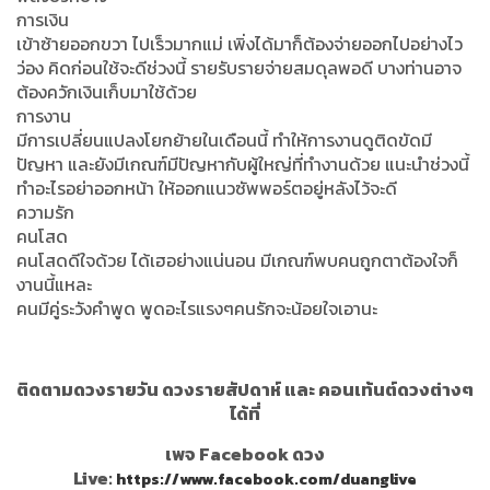
การเงิน
เข้าซ้ายออกขวา ไปเร็วมากแม่ เพิ่งได้มาก็ต้องจ่ายออกไปอย่างไว
ว่อง คิดก่อนใช้จะดีช่วงนี้ รายรับรายจ่ายสมดุลพอดี บางท่านอาจ
ต้องควักเงินเก็บมาใช้ด้วย
การงาน
มีการเปลี่ยนแปลงโยกย้ายในเดือนนี้ ทำให้การงานดูติดขัดมี
ปัญหา และยังมีเกณฑ์มีปัญหากับผู้ใหญ่ที่ทำงานด้วย แนะนำช่วงนี้
ทำอะไรอย่าออกหน้า ให้ออกแนวซัพพอร์ตอยู่หลังไว้จะดี
ความรัก
คนโสด
คนโสดดีใจด้วย ได้เฮอย่างแน่นอน มีเกณฑ์พบคนถูกตาต้องใจก็
งานนี้แหละ
คนมีคู่ระวังคำพูด พูดอะไรแรงๆคนรักจะน้อยใจเอานะ
ติดตามดวงรายวัน ดวงรายสัปดาห์ และ คอนเท้นต์ดวงต่างๆ
ได้ที่
เพจ Facebook ดวง
Live:
https://www.facebook.com/duanglive