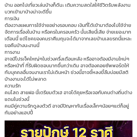
บ้าน ออกไปเที่ยวเล่นบ้างก็ดีนะ เติมความสดใสให้ชีวิตรับพลังงาน
บวกเข้ามาบ้างน่าจะดีขึ้น
การเงิน
ต้องวางแผนการใช้จ่ายอย่างรอบคอบ เงินที่ได้เข้ามาต้องไปใช้จ่าย
จัดการเรื่องในบ้าน หรือครในครอบครัว นั้นเสียนี้เสีย จ่ายเยอะมาก
เดือนนี้ แต่โชคของคนราศีเมถุนจะได้มาจากเลขบ้านเลขรถนี้แหละ
ขอคืนบ้างนะงานนี้
การงาน
อาจมีโปรเจ็คใหญ่ๆในช่วงครึ่งเดือนหลัง หรืออาจต้องมีงานใหม่ๆ
หรือหน้าที่ ที่รับผิดชอบมากขึ้นกว่าเดิม อาจต้องคอยซัพพอร์ตให้
กับบุคคลอื่นจนงานเราไม่เดินหน้า ช่วงนี้อาจขี้หลงขี้ลืมบ่อยมีสติ
บ้างงานจะได้ไม่พลาด
ความรัก
คนโสด สายฝอ นี้เตรียมตัวเฮ อาจได้คุยหรือเจอกับคนต่างถิ่นต่าง
แดนในช่วงนี้
คนมีคู่ความรักดูลงตัวดี อาจมีปัญหากันเรื่องเล็กๆน้อยๆแต่ก็อยู่
กันอย่างแฮปปี้