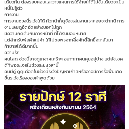
เดียวกัน ต้องรอบคอบและวางแผนการใช้จ่ายให้ดีไม่งั้นเดี๋ยวจะเป็น
หนี้ไม่รู้ตัว
การงาน
การงานช่วงนี้ระวังให้ดี หัวหน้าก็ดูจ้องเล่นงานเราคอยจะตำหนิ การ
งานเลยดูอึดอัดอย่างบอกไม่ถูก
มีความกดดันกับการหน้าที่ ที่ได้รับมอบหมาย
แต่สำหรับพ่อค้าแม่ค้า ให้ไปขอพรจากสิ่งศักดิ์สิทธิ์จะกลับมา
ค้าขายได้ดีมากขึ้น
ความรัก
คนโสด ช่วงนี้อาจดูเหงาๆเศร้าๆ อยากหาคนคุยอยู่บ้าง แต่ยังโชค
ดีที่พอจะเจอในช่วงระยะเวลานี้
คนมีคู่ ดูดุเดือดในช่วงนี้ระวังปัญหาเก่าๆหรืออาจมีการรื้อฟื้นเกิด
ขึ้นระวังเรื่องของคำพูดด้วย