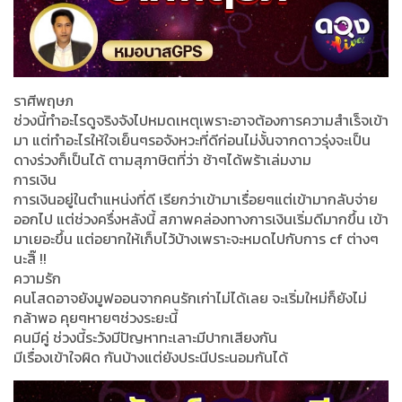
ราศีพฤษภ
ช่วงนี้ทำอะไรดูจริงจังไปหมดเหตุเพราะอาจต้องการความสำเร็จเข้า
มา แต่ทำอะไรให้ใจเย็นๆรอจังหวะที่ดีก่อนไม่งั้นจากดาวรุ่งจะเป็น
ดางร่วงก็เป็นได้ ตามสุภาษิตที่ว่า ช้าๆได้พร้าเล่มงาม
การเงิน
การเงินอยู่ในตำแหน่งที่ดี เรียกว่าเข้ามาเรื่อยๆแต่เข้ามากลับจ่าย
ออกไป แต่ช่วงครึ่งหลังนี้ สภาพคล่องทางการเงินเริ่มดีมากขึ้น เข้า
มาเยอะขึ้น แต่อยากให้เก็บไว้บ้างเพราะจะหมดไปกับการ cf ต่างๆ
นะสิ๊ !!
ความรัก
คนโสดอาจยังมูฟออนจากคนรักเก่าไม่ได้เลย จะเริ่มใหม่ก็ยังไม่
กล้าพอ คุยๆหายๆช่วงระยะนี้
คนมีคู่ ช่วงนี้ระวังมีปัญหาทะเลาะมีปากเสียงกัน
มีเรื่องเข้าใจผิด กันบ้างแต่ยังประนีประนอมกันได้