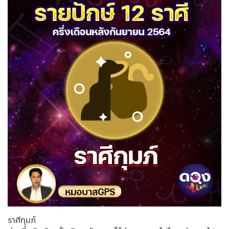
ราศีกุมภ์