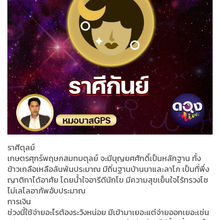
ราศีตุลย์
เกษตรศุกร์พฤษภสมทบตุลย์ จะมีบุญยศศักดิ์เป็นหลักฐาน ทั้ง
ข้าวเกลือเหลือล้นพ้นประมาณ มีถิ่นฐานบ้านนาและลาโภ เป็นที่พึ่ง
ญาติกาได้อาศัย โดยน้ำใจอารีดีนักโข มีความสุขเย็นใจไร้ทรวงโซ
ไม่เลโลอาภัพอับประมาณ
การเงิน
ช่วงนี้ใช้จ่ายอะไรต้องระวังหน่อย มีเข้ามาเยอะแต่จ่ายออกเยอะเช่น