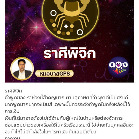
ราศีพิจิก
คำพูดของเราช่วงนี้สำคัญมาก ตามสุภาษิตที่ว่า พูดดีเป็นศรีแก่
ปากพูดมากปากจะเป็นสี เฉพาะนั้นควรระวังคำพูดในครึ่งหลังนี้ไว้
การเงิน
เงินที่ได้มาอาจต้องไปใช้จ่ายกับผู้ใหญ่ในบ้านหรือต้องจัดการ
ซ่อมแซมข่าวของเครื่องใช้ในครัวเรือนระยะนี้ ใช้จ่ายกับบุคคลอื่นซะ
จนทำให้ไม่มีกำลังใจในการหาเงินกันเลยมีเดียว
การงาน