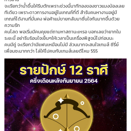
จะเรียกว่าน้ำขึ้นให้รีบตักเพราะช่วงนี้นาทีทองของชาวแมงป่องเลย
ทีเดียว เพราะดาวการงานอยู่ในเกณฑ์ที่ดี สำรับคนหางานอยู่มี
เกณฑ์ได้งานที่มั่นคง พ่อค้าแม่ขายกลับมาชื่นใจกันมากขึ้นด้วย
ความรัก
คนโสด พอเริ่มมีคนคุยแต่ถามหาสถานะเหรอ บอกเลยว่ายากใน
ระยะนี้ อย่ารีบร้อนใจเย็นๆให้เวลาเป็นเครื่องพิสูจน์ไปก่อนนะ
คนมีคู่ จะเรียกว่ามีแฟนเหมือนไม่มี ส่วนมากจะสนใจเกมส์ ซีรี่ย์
เพื่อนซะมากกว่า ไล่ให้ไปคบกับเกมส์เลยดีไหม 555