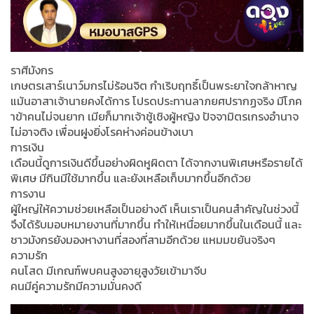
ราศีมังกร
เกษตรเสาร์เนาว์มกรไม่ร้อนจิต กำเริบฤทธิ์เป็นพระยาใจกล้าหาญ
แม้นอาสาเจ้านายคงได้การ โปรดประทานลาภยศปรากฏจริง มีโภค
าข้าคนไม่จนยาก เมียก็มากเจ้าชู้เชิงผู้หญิง ปัจจามิตรเกรงอำนาจ
ไม่อาจติง เพื่อนฝูงยิ่งโรคห่างค่อนข้างเบา
การเงิน
เดือนนี้ดูการเงินดีขึ้นอย่างผิดหูผิดตา ได้จากงานพิเศษหรือรายได้
พิเศษ มีกินมีใช้มากขึ้น และยังเหลือเก็บมากขึ้นอีกด้วย
การงาน
ผู้ใหญ่ให้ความช่วยเหลือเป็นอย่างดี เห็นเราเป็นคนสำคัญในช่วงนี้
จึงได้รับมอบหมายงานที่มากขึ้น ทำให้เหนื่อยมากขึ้นในเดือนนี้ และ
ชาวมังกรยังมองหางานที่สองที่สามอีกด้วย แหมมขยันจริงๆ
ความรัก
คนโสด มีเกณฑ์พบคนสูงอายุสูงวัยเข้ามาจีบ
คนมีคู่ความรักมีความมั่นคงดี