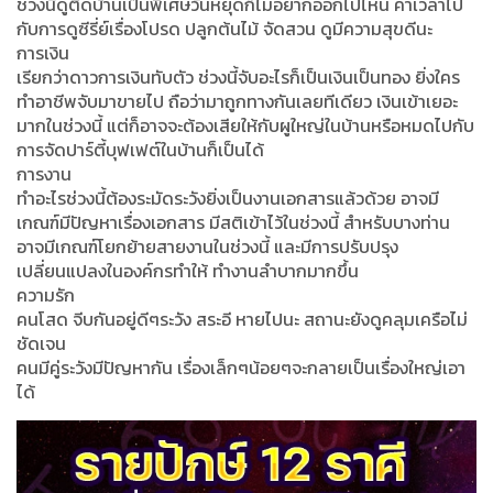
ช่วงนี้ดูติดบ้านเป็นพิเศษวันหยุดก็ไม่อยากออกไปไหน ค่าเวลาไป
กับการดูซีรี่ย์เรื่องโปรด ปลูกต้นไม้ จัดสวน ดูมีความสุขดีนะ
การเงิน
เรียกว่าดาวการเงินทับตัว ช่วงนี้จับอะไรก็เป็นเงินเป็นทอง ยิ่งใคร
ทำอาชีพจับมาขายไป ถือว่ามาถูกทางกันเลยทีเดียว เงินเข้าเยอะ
มากในช่วงนี้ แต่ก็อาจจะต้องเสียให้กับผูใหญ่ในบ้านหรือหมดไปกับ
การจัดปาร์ตี้บุฟเฟต์ในบ้านก็เป็นได้
การงาน
ทำอะไรช่วงนี้ต้องระมัดระวังยิ่งเป็นงานเอกสารแล้วด้วย อาจมี
เกณฑ์มีปัญหาเรื่องเอกสาร มีสติเข้าไว้ในช่วงนี้ สำหรับบางท่าน
อาจมีเกณฑ์โยกย้ายสายงานในช่วงนี้ และมีการปรับปรุง
เปลี่ยนแปลงในองค์กรทำให้ ทำงานลำบากมากขึ้น
ความรัก
คนโสด จีบกันอยู่ดีๆระวัง สระอี หายไปนะ สถานะยังดูคลุมเครือไม่
ชัดเจน
คนมีคู่ระวังมีปัญหากัน เรื่องเล็กๆน้อยๆจะกลายเป็นเรื่องใหญ่เอา
ได้