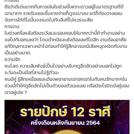
ถือว่าดีเด่นมากกับการเงินในช่วงนี้เพราะดาวอยู่ในมาตรฐานที่ดี
เอามากๆ รายรับเยอะขึ้นรายจ่ายก็ดูจะเบาลง แต่ก็ต้องวางแผน
จัดการให้ดีไม่งั้นจะหมดไปกับสิ่งที่ไม่ควรจะเสีย
การงาน
ในช่วงครึ่งหลังต้องระวังและรอบคอบให้มากกว่านี้ถ้าทำงานอย่าง
ขอไปทีบอกเลยว่า โดนตำหนิและยังต้องงแก้ไขอีก งานต้องอาศัย
แก้ปัญหาเฉพาะหน้าไปก่อนทำให้รู้สึกอารมณ์เสียหงุดหงิดกับงาน
เป็นอย่างมาก
ความรัก
คนโสด ความสัมพันธ์เป็นไปอย่างลับๆดูอึดอัดอย่างบอกไม่ถูก
ระวังจะเป็นมือที่สามไม่รู้ตัวนะ
คนมีคู่ รู้สึกเหนื่อยและต้องพยายามเอาอกเอาในกับคนรักมากๆใน
ช่วงนี้ทำให้ดูอึดอัดไม่เป็นตัวของตัวเองเลย หรือมีอะไรปิดบังคู่ของ
เราอยู่เอ่ย ?