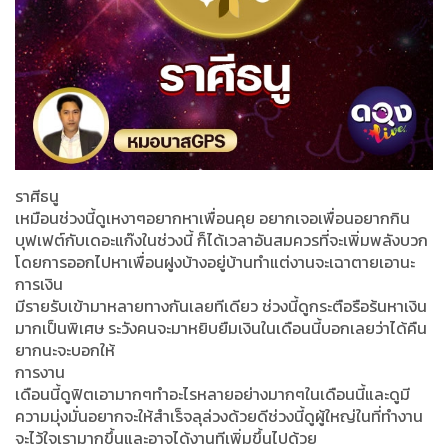
ราศีธนู
เหมือนช่วงนี้ดูเหงาๆอยากหาเพื่อนคุย อยากเจอเพื่อนอยากกิน
บุฟเฟต์กับเดอะแก๊งในช่วงนี้ ก็ได้เวลาอันสมควรที่จะเพิ่มพลังบวก
โดยการออกไปหาเพื่อนฝูงบ้างอยู่บ้านทำแต่งานจะเฉาตายเอานะ
การเงิน
มีรายรับเข้ามาหลายทางกันเลยทีเดียว ช่วงนี้ดูกระตือรือร้นหาเงิน
มากเป็นพิเศษ ระวังคนจะมาหยิบยืมเงินในเดือนนี้บอกเลยว่าได้คืน
ยากนะจะบอกให้
การงาน
เดือนนี้ดูฟิตเอามากๆทำอะไรหลายอย่างมากๆในเดือนนี้และดูมี
ความมุ่งมั่นอยากจะให้สำเร็จลุล่วงด้วยดีช่วงนี้ดูผู้ใหญ่ในที่ทำงาน
จะไว้ใจเรามากขึ้นและอาจได้งานทีเพิ่มขึ้นไปด้วย