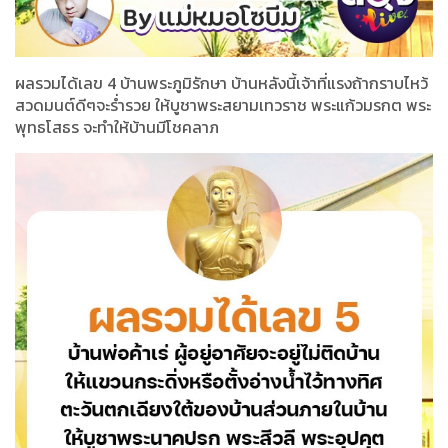
ผลรวมได้เลข 4 บ้านพระภูมิรักษา บ้านหลังนี้เจ้าที่แรงถ้ากราบไหว้
สวดมนต์ดีๆจะร่ำรวย ให้บูชาพระสยามเทวราช พระแก้วมรกต พระ
พุทธโสธร จะทำให้บ้านมีโชคลาภ