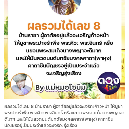
ผลรวมได้เลข 8 บ้านราชา ผู้อาศัยอยู่แล้วจะเจริญก้าวหน้า ให้บูชา
พระปางรำพึง พระศิวะ พระอินทร์ หรือแขวนพระสมเด็จนางพญาจะ
ดีมาก และให้มันสวดมนต์บทชัยมงคลคาถา(พาหุง) คาถาชิน
บัญชรอยู่เป็นประจำแล้วจะเจริญรุ่งเรือง