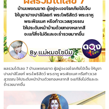
ผลรวมได้เลข 7 บ้านเพชฌฆาต ผู้อยู่จะเจอโรคภัยไข้เจ็บ ให้บูชา
ปางปาลิไลยก์ พระโพธิสัตว์ พระราหู พระพิฆเนศ หรือท้าวเวส
สุวรรณ ให้ประดับหน้าบ้านด้วยทองหลากสี จะแก้สิ่งไม่ดีและจะ
ร่ำรวยมากขึ้น