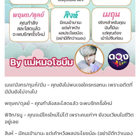
เมษ/มังกร/กุมภ์/มีน - คุณยังไม่พบเจอใครหรอกนะ เพราะอดีตที่
มีมันยังไม่จางไป
พฤษภ/ตุลย์ - คุณกำลังสละโสดแล้ว จะพบรักครั้งใหม่
พิจิก/ธนู - คุณจะมีใครใหม่ไม่ได้ เพราะคนเก่าๆ ยังวนเวียนในชีวิต
อยู่เลย
สิงห์ - มีคนเข้ามานะ แต่เค้าหวังผลประโยชน์อะ (อย่ามีดีกว่าเนอะ)