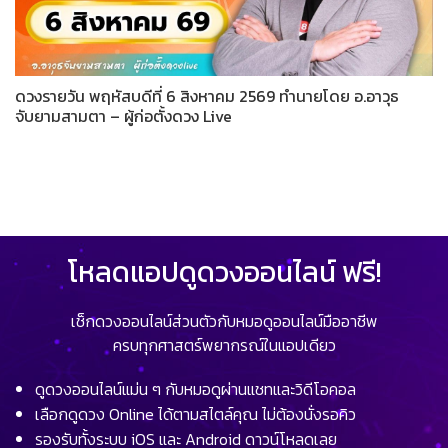
ดวงรายวัน พฤหัสบดีที่ 6 สิงหาคม 2569 ทำนายโดย อ.อาวุธ
จับยามสามตา – ผู้ก่อตั้งดวง Live
โหลดแอปดูดวงออนไลน์ ฟรี!
เช็กดวงออนไลน์ส่วนตัวกับหมอดูออนไลน์มืออาชีพ
ครบทุกศาสตร์พยากรณ์ในแอปเดียว
ดูดวงออนไลน์แม่น ๆ กับหมอดูผ่านแชทและวิดีโอคอล
เลือกดูดวง Online ได้ตามสไตล์คุณ ไม่ต้องนั่งรอคิว
รองรับทั้งระบบ iOS และ Android ดาวน์โหลดเลย