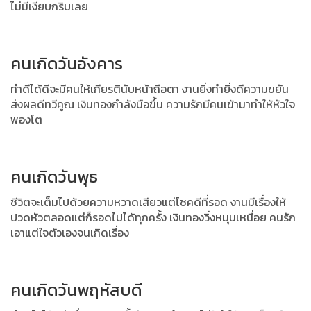
ไม่มีเงียบกริบเลย
คนเกิดวันอังคาร
ทำดีได้ดีจะมีคนให้เกียรตินับหน้าถือตา งานยิ่งทำยิ่งดีความขยัน
ส่งผลดีทวีคูณ
เงินทองกำลังมือขึ้น ความรักมีคนเข้ามาทำให้หัวใจ
พองโต
คนเกิดวันพุธ
ชีวิตจะเต็มไปด้วยความหวาดเสียวแต่โชคดีที่รอด งานมีเรื่องให้
ปวดหัวตลอดแต่ก็รอดไปได้ทุกครั้ง เงินทองวิ่งหมุนเหนื่อย คนรัก
เอาแต่ใจตัวเองจนเกิดเรื่อง
คนเกิดวันพฤหัสบดี