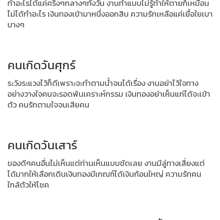
ทำอะไรได้แค่ครึ่งๆกลางๆทั้งวัน งานทำแบบไม่รู้ทำให้ตายก็เหมือน
ไม่ได้ทำอะไร
เงินทองเข้ามาหนึ่งออกสิบ ความรักเหลือแค่เยื้อใยเบา
บางๆ
คนเกิดวันศุกร์
ระวังระแวงไว้ก็ดีเพราะจะทำตามน้ำจนได้เรื่อง งานอย่าไว้ใจทาง
อย่างวางใจคนจะรอดพ้นเคราะห์กรรม เงินทองอย่าเห็นแก่ได้จะเข้า
ตัว คนรักตามใจจนเสียคน
คนเกิดวันเสาร์
ของดีๆคนอื่นไม่เห็นแต่ท่านเห็นแบบชัดเลย งานมีลู่ทางเสี่ยงแต่
ได้มากให้เลือกเดิน
เงินทองมีเกณฑ์ได้เงินก้อนใหญ่ ความรักคน
ใกล้ตัวให้โชค