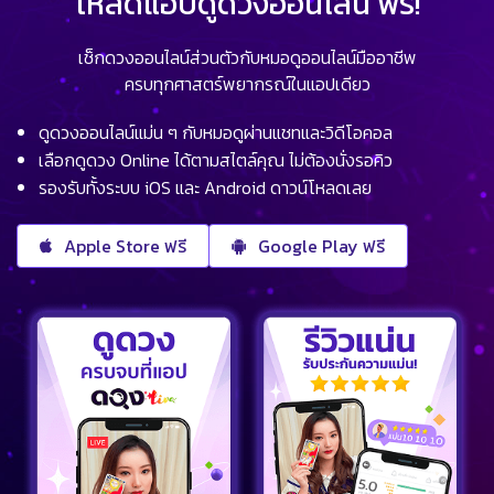
โหลดแอปดูดวงออนไลน์ ฟรี!
เช็กดวงออนไลน์ส่วนตัวกับหมอดูออนไลน์มืออาชีพ
ครบทุกศาสตร์พยากรณ์ในแอปเดียว
ดูดวงออนไลน์แม่น ๆ กับหมอดูผ่านแชทและวิดีโอคอล
เลือกดูดวง Online ได้ตามสไตล์คุณ ไม่ต้องนั่งรอคิว
รองรับทั้งระบบ iOS และ Android ดาวน์โหลดเลย
Apple Store ฟรี
Google Play ฟรี