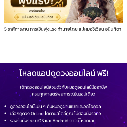
5 ราศีการงาน การเงินพุ่งแรง ทำนายโดย แม่หมอวิเวียน อนินทิตา
โหลดแอปดูดวงออนไลน์ ฟรี!
เช็กดวงออนไลน์ส่วนตัวกับหมอดูออนไลน์มืออาชีพ
ครบทุกศาสตร์พยากรณ์ในแอปเดียว
ดูดวงออนไลน์แม่น ๆ กับหมอดูผ่านแชทและวิดีโอคอล
เลือกดูดวง Online ได้ตามสไตล์คุณ ไม่ต้องนั่งรอคิว
รองรับทั้งระบบ iOS และ Android ดาวน์โหลดเลย