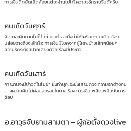
การเงินติดขัดเล็ดล้อยเเต่จะผ่านไปได้ ความรรักราบรื่นดีครับ
คนเกิดวันศุกร์
คิดเยอะคิดมากไปก็ไม่ช่วยอะไร จะยิ่งทำให้เครียดกว่าเดิม ต้อง
ปล่อยวางถึงจะสำเร็จ การเงินมีโชคจากผู้ใหญ่บ้างเล็กๆน้อยๆ
ความรักระวังมีปากเสียงด้วยเรื่องขี้ประติ๋ว
คนเกิดวันเสาร์
การงานจะมีข่าวดีในไม่ช้า ยิ่งทำบุญจะยิ่งเสริมดวง ความรักต่างคน
ต่างความคิดไม่ค่อยลงรอบในบางเรื่อง การเงินเพลิดเพลินกับการ
ช้อป
อ.อาวุธจับยามสามตา – ผู้ก่อตั้งดวงlive