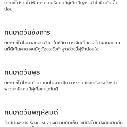
เกณฑ์ได้รายได้พิเศษ ความรักคนมีคู่เกิดปัญหาเข้าใจผิดกันเล็ก
น้อย
คนเกิดวันอังคาร
มีเกณฑ์ได้โอกาสทองเข้ามาในชีวิต การเงินมีโอกาสได้ผลตอบเเท
นที่ดีเกินคาด คนมีคู่ต้องระวังคำพูดช่วงนี้คู่รักน้อยใจ
คนเกิดวันพุธ
มีเกณฑ์ได้โชคเข้ามาเเบบไม่คาดฝัน การงานยังคงต้องระวังหน้า
พะวงหลัง คนมีคู่เกื้อหนุนกันดี
คนเกิดวันพฤหัสบดี
วันนี้ต้องระวังเรื่องการเเสดงความคิดเห็น จะมีข้อโต้เเย้งกันเกิดขึ้น