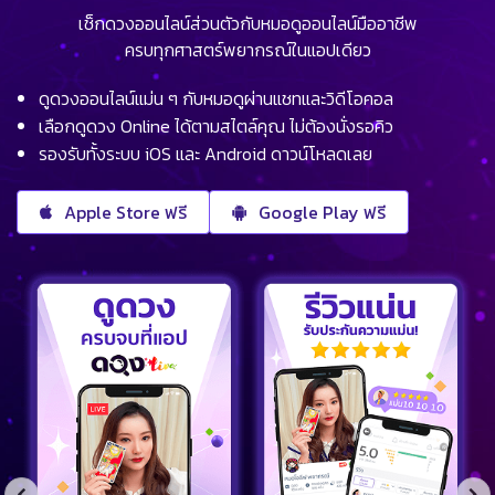
เช็กดวงออนไลน์ส่วนตัวกับหมอดูออนไลน์มืออาชีพ
ครบทุกศาสตร์พยากรณ์ในแอปเดียว
ดูดวงออนไลน์แม่น ๆ กับหมอดูผ่านแชทและวิดีโอคอล
เลือกดูดวง Online ได้ตามสไตล์คุณ ไม่ต้องนั่งรอคิว
รองรับทั้งระบบ iOS และ Android ดาวน์โหลดเลย
Apple Store ฟรี
Google Play ฟรี