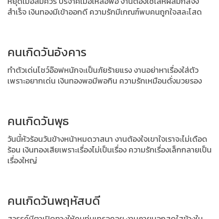
หยุดเมื่อสมควร บริจาคเมื่อเหลือพอ งานต้องใช้เล่ห์ผสมกลจึง
สำเร็จ เงินทองมีเข้าออกดี ความรักมีเกณฑ์พบคนถูกใจสละโสด
คนเกิดวันอังคาร
ทำตัวเด่นโชว์อ๊อฟหนักจะเป็นภัยร้ายแรง งานอย่าหาเรื่องใส่ตัว
เพราะอยากเด่น เงินทองพอมีพอกิน ความรักเหมือนดั่งมวยรอง
คนเกิดวันพุธ
วันนี้หัวร้อนวันข้างหน้าหมดวาสนา งานต้องใจเขาใจเราจะไม่เดือด
ร้อน เงินทองเสียเพราะเรื่องไม่เป็นเรื่อง ความรักเรื่องเล็กกลายเป็น
เรื่องใหญ่
คนเกิดวันพฤหัสบดี
สวรรค์มีตาเปิดทางให้คนทุ่มเทรอคอย งานภายนอกสดใสข้างใน