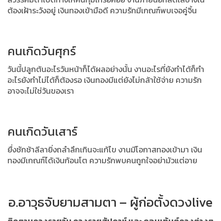
ต้องเฝ้าระวังอยู่ เงินทองเข้ามือดี ความรักมีเกณฑ์พบเจอคู่จิ้น
คนเกิดวันศุกร์
วันนี้ปลูกต้นอะไรวันหน้าก็ได้ผลอย่างนั้น งานอะไรที่ยังทำได้ก็ทำ
อะไรยังทำไม่ได้ก็ต้องรอ เงินทองมีแต่ยังไม่กล้าใช้จ่าย ความรัก
อาจจะไม่ใช่วันของเรา
คนเกิดวันเสาร์
ยื่งชักช้าลีลายิ่งถลำลึกเกินจะแก้ไข งานมีโอกาสทองเข้ามา เงิน
ทองมีเกณฑ์ได้เงินก้อนโต ความรักพบคนถูกใจอย่ามัวแต่อาย
อ.อาวุธจับยามสามตา – ผู้ก่อตั้งดวงlive
ติดตามดวงรายวัน ดวงรายสัปดาห์ และ คอนเท้นต์ดวงต่างๆ