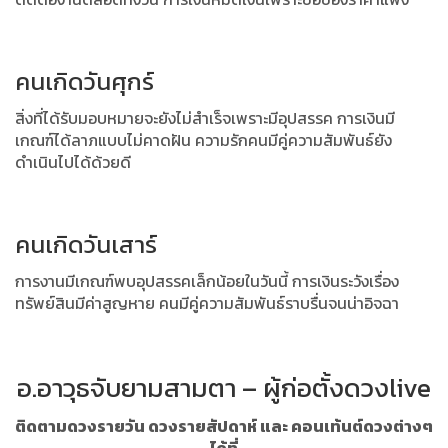
คนเกิดวันศุกร์
สิ่งที่ได้รับมอบหมายจะยังไม่สำเร็จเพราะมีอุปสรรค การเงินมี
เกณฑ์ได้ลาภแบบไม่คาดฝัน ความรักคนมีคู่ความสัมพันธ์ยัง
ดำเนินไปได้ด้วยดี
คนเกิดวันเสาร์
การงานมีเกณฑ์พบอุปสรรคเล็กน้อยในวันนี้ การเงินระวังเรื่อง
ทรัพย์สินมีค่าสูญหาย คนมีคู่ความสัมพันธ์ราบรื่นจนน่าอิจฉา
อ.อาวุธจับยามสามตา – ผู้ก่อตั้งดวงlive
ติดตามดวงรายวัน ดวงรายสัปดาห์ และ คอนเท้นต์ดวงต่างๆ
ได้ที่