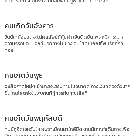
จัดการให้ดี ความรักความสัมพันธ์ดูพัฒนาไปได้ด้วยดี
คนเกิดวันอังคาร
วันนี้เหนื่อยเเต่จะได้ผลลัพธ์ที่คุ้มค่า เงินติดขัดเพราะมีภาระมาก
ความรรักแอบนอกลู่นอกทางไปบ้าง คนโสดมีเกณฑ์พบรักที่รอ
คอย
คนเกิดวันพุธ
จะมีโอกาสใหม่ๆเข้ามาส่งเสริมท่านในอนาคต การเงินคล่องตัวมาก
ขึ้น คนโสดยังไม่พบคนที่คู่ควรกับคุณเสียที
คนเกิดวันพฤหัสบดี
คนมีคู่จิตใจหวั่นไหวเพราะมีคนมาใกล้ชิด งานมีเกณฑ์เดินทางเพื่อ
ติดต่องานตลอดทั้งวัน การเงินหมดเงินเพราะซื้อของราคาแพง