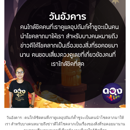
วันอังคาร : คนใกล้ชิดคนที่เราดูแลอุปถัมภ์ค้ำชูจะเป็นคนนำโชคลาภมาให้
เรา สำหรับบางคนหมายถึงข่าวดีได้โชคลาภเป็นเรื่องของสิ่งที่รอคอยมานาน