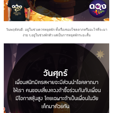
วันพฤหัสบดี : อยู่ในช่วงควรหยุดพัก ทั้งเรื่องของโชคลาภหรืออะไรที่จะมา
ง่าย ๆ อยู่ในช่วงพักตัว แต่เป็นการหยุดพักระยะสั้น