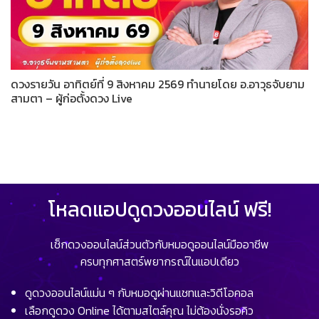
ดวงรายวัน อาทิตย์ที่ 9 สิงหาคม 2569 ทำนายโดย อ.อาวุธจับยาม
สามตา – ผู้ก่อตั้งดวง Live
โหลดแอปดูดวงออนไลน์ ฟรี!
เช็กดวงออนไลน์ส่วนตัวกับหมอดูออนไลน์มืออาชีพ
ครบทุกศาสตร์พยากรณ์ในแอปเดียว
ดูดวงออนไลน์แม่น ๆ กับหมอดูผ่านแชทและวิดีโอคอล
เลือกดูดวง Online ได้ตามสไตล์คุณ ไม่ต้องนั่งรอคิว