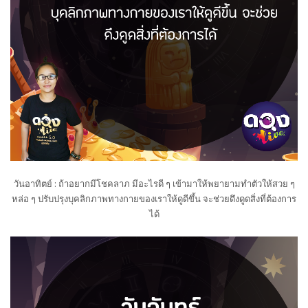
วันอาทิตย์ : ถ้าอยากมีโชคลาภ มีอะไรดี ๆ เข้ามาให้พยายามทำตัวให้สวย ๆ
หล่อ ๆ ปรับปรุงบุคลิกภาพทางกายของเราให้ดูดีขึ้น จะช่วยดึงดูดสิ่งที่ต้องการ
ได้