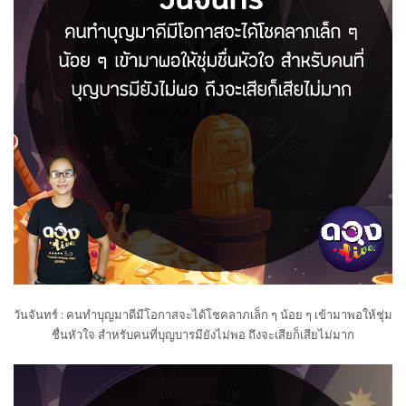
วันจันทร์ : คนทำบุญมาดีมีโอกาสจะได้โชคลาภเล็ก ๆ น้อย ๆ เข้ามาพอให้ชุ่ม
ชื่นหัวใจ สำหรับคนที่บุญบารมียังไม่พอ ถึงจะเสียก็เสียไม่มาก