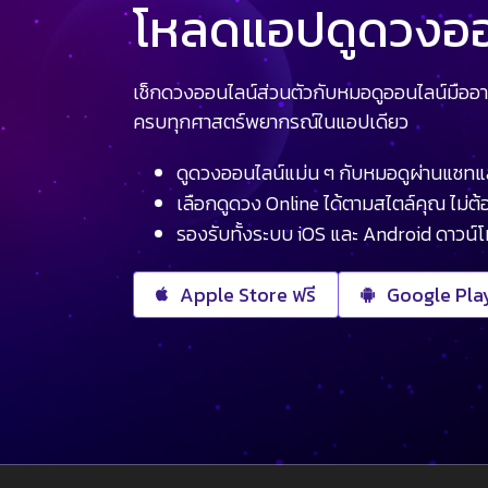
โหลดแอปดูดวงออน
เช็กดวงออนไลน์ส่วนตัวกับหมอดูออนไลน์มืออา
ครบทุกศาสตร์พยากรณ์ในแอปเดียว
ดูดวงออนไลน์แม่น ๆ กับหมอดูผ่านแชทแ
เลือกดูดวง Online ได้ตามสไตล์คุณ ไม่ต้อ
รองรับทั้งระบบ iOS และ Android ดาวน์
Apple Store ฟรี
Google Play