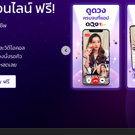
ไลน์ ฟรี!
ชีพ
ละวิดีโอคอล
งนั่งรอคิว
โหลดเลย
 ฟรี