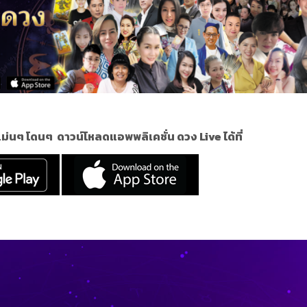
 แม่นๆ โดนๆ
ดาวน์โหลดแอพพลิเคชั่น ดวง Live ได้ที่