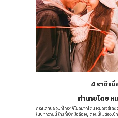
4 ราศี เม
ทำนายโดย หมอ
กระเเสคบซ้อนที่ใครๆก็ไม่อยากโดน หมอเจย์เลยจะ
ในบทความนี้ ใครที่เช็คมือถืออยู่ ตอนนี้ไม่ต้องเช