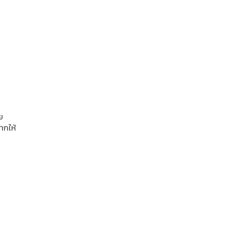
ย
ากให้