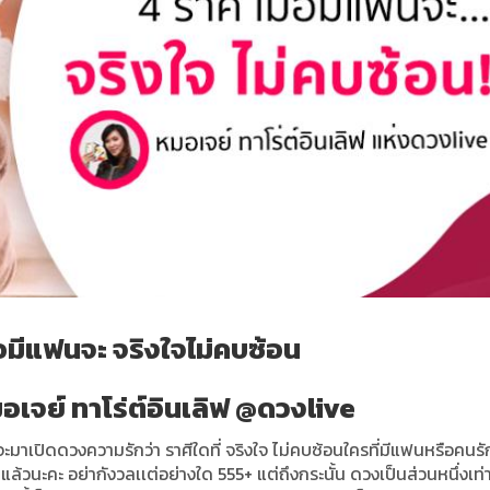
ื่อมีแฟนจะ จริงใจไม่คบซ้อน
เจย์ ทาโร่ต์อินเลิฟ @ดวงlive
มาเปิดดวงความรักว่า ราศีใดที่ จริงใจ ไม่คบซ้อน
ใครที่มีแฟนหรือคนรัก
็คแล้วนะคะ อย่ากังวลเเต่อย่างใด 555+ แต่ถึงกระนั้น ดวงเป็นส่วนหนึ่งเท่า