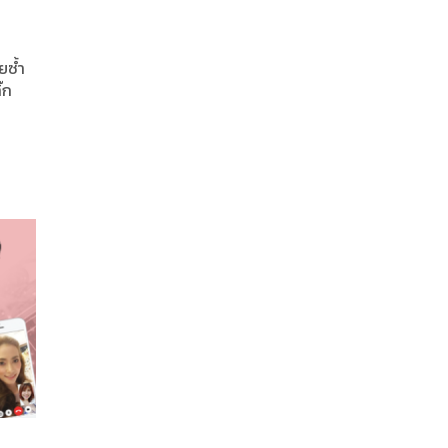
ยซ้ำ
๊ก