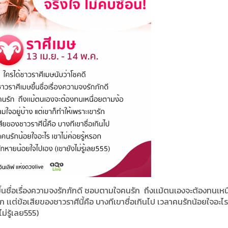
ึ้นชื่อเรื่องความจงรักภักดี ชอบตามใจคนรัก ถึงเเม้ตนเองจะต้องทนเหน
ก เเต่ข้อเสียของชาวราศีนี้คือ บางทีเขาซื่อเกินไป เวลาคนรักน้อยใจอะไร
ม่รู้เลย555)