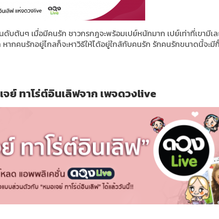
นดับต้นๆ เมื่อมีคนรัก ชาวกรกฎจะพร้อมเปย์หนักมาก เปย์เท่าที่เขามีเล
กคนรักอยู่ไกลก็จะหาวิธีให้ได้อยู่ใกล้กับคนรัก รักคนรักขนาดนี้จะมีกิ
ย์ ทาโร่ต์อินเลิฟจาก เพจดวงlive