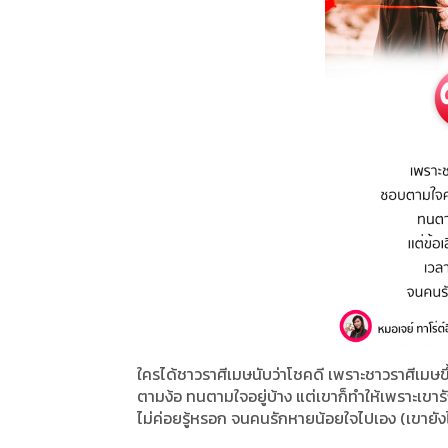
ใครได้ชาวราศีเมษนับว่าโชคดี เพราะชาวราศีเมษข
ตามง้อ ทนตามใจอยู่บ้าง แต่เขาก็ทำให้เพราะเขารั
ไม่ค่อยรู้หรอก จนคนรักหายน้อยใจไปเอง (เขายังไ