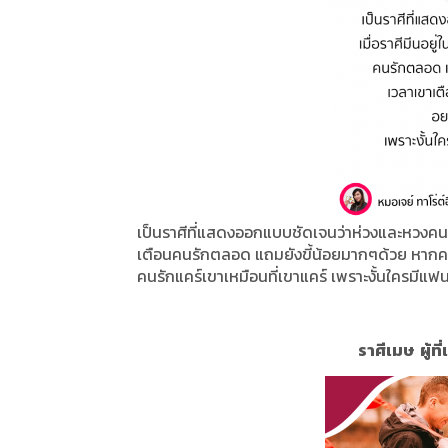
เป็นราศีที่แสดงออกแบบชัดเจนว่าห่วงและหวงคน
เตือนคนรักตลอด แถมยังขี้น้อยมากๆด้วย หากคนร
คนรักแคร์เขาเหมือนที่เขาแคร์ เพราะงั้นใครมีแฟ
ราศีเมษ ผู้ท