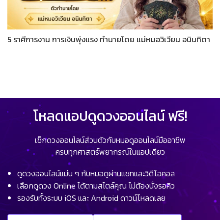
5 ราศีการงาน การเงินพุ่งแรง ทำนายโดย แม่หมอวิเวียน อนินทิตา
โหลดแอปดูดวงออนไลน์ ฟรี!
เช็กดวงออนไลน์ส่วนตัวกับหมอดูออนไลน์มืออาชีพ
ครบทุกศาสตร์พยากรณ์ในแอปเดียว
ดูดวงออนไลน์แม่น ๆ กับหมอดูผ่านแชทและวิดีโอคอล
เลือกดูดวง Online ได้ตามสไตล์คุณ ไม่ต้องนั่งรอคิว
รองรับทั้งระบบ iOS และ Android ดาวน์โหลดเลย