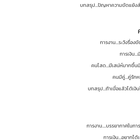
บทสรุป...ปัญหาความขัดแย้งส่วน
การงาน...ระวังรื่อ
การเงิน...
คนโสด...มีเสน่ห์มากขึ้
คนมีคู่...คู่
บทสรุป...ถ้าเบื่อแล้วได้เง
การงาน....บรรยากาศในการท
การเงิน...อยากได