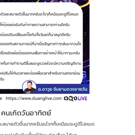
คนเกิดวันอาทิตย์
ละสบายตัวขึ้นมากครับอะไรๆก็เหมือนจะดูดีไปหมด