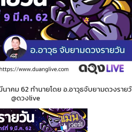
9 มีนาคม 62 ทำนายโดย อ.อาวุธจับยามดวงรายว
@ดวงlive