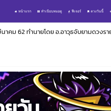
หน้าแรก
ทำเนียบหมอดู
ฟีเจอร์
ดวงวันนี้
9 มีนาคม 62 ทำนายโดย อ.อาวุธจับยามดวงรา