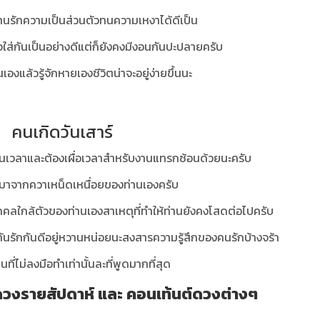
่านรักความเป็นส่วนตัวทนความเหงาได้ดีเป็น
อาใจใส่กันเป็นอย่างดีแต่ก็ยังคงมีงอนกันปะปลายครับ
เองแล้วรู้จักหายเองชีวิตน่าจะอยู่ง่ายขึ้นนะ
คนเกิดวันเสาร์
้ทันเวลาและต้องเผื่อเวลาสำหรับงานแทรกซ้อนด้วยนะครับ
ด้มาจากควาเหน็ดเหนื่อยของท่านเองครับ
คคลใกล้ตัวของท่านเอง
สาเหตุที่ทำให้ท่านยังคงโสดต่อไปครับ
ป็นคู่กันรักกันดีอยู่หวานหน่อยนะสงสารความรู้สึกของคนรักบ้างจร้า
นที่ไม่ลงมือทำเท่านั้นละที่พูดมากที่สุด
วงรายสัปดาห์ และ คอนเท้นต์ดวงต่างๆ