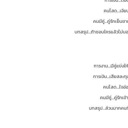
การเงิน...ต้
คนโสด...เงีย
คนมีคู่...คู่รักเย็
บทสรุป...ถ้าชอบใครแล้วไม่บอ
การงาน...มีคู่แข่
การเงิน...เสียสละทุ
คนโสด...ใจอ่อ
คนมีคู่...คู่รั
บทสรุป...ส่วนมากคนท