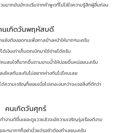
มากมันมักจะเริ่มจากคำพูดที่ไม่ใส่ใจความรู้สึกผู้อื่นก่อน
คนเกิดวันพฤหัสบดี
งขัดแย้งต้องอดทนเพื่อกาลข้างหน้าให้มากๆนะครับ
มีได้เงินเก่าเก็บตกเบิกมาใช้จ่ายได้ครับ
นมีคนสนใจก็มากขึ้นตามอาบน้ำให้บ่อยขึ้นหน่อยนะครับ
รักหลงใหลกันละกันไม่อยากห่างกันไปไหนเลย
ินได้ความเจริญก็ยอมเบื่อไปเถอะจนกว่าจะเจอสิ่งที่ดีกว่า
คนเกิดวันศุกร์
ำงานดีขึ้นเยอะดูแววแล้วจะมีความเจริญรุ่งเรืองดีงาม
้เยอะๆมากๆก็อย่ามั่วแต่รอช้าต้องทำเลยนะครับ