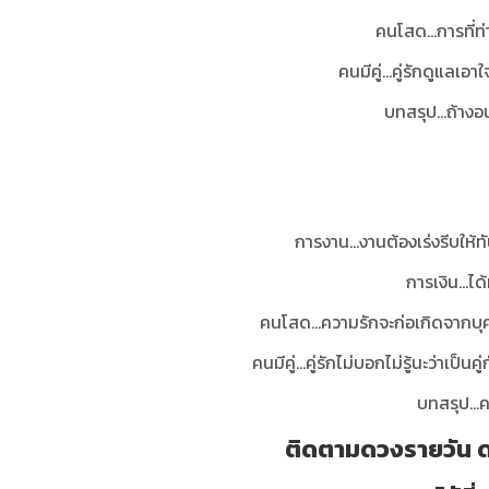
คนโสด...การที่ท
คนมีคู่...คู่รักดูแลเ
บทสรุป...ถ้างอน
การงาน...งานต้องเร่งรีบให
การเงิน...ไ
คนโสด...ความรักจะก่อเกิดจากบุ
คนมีคู่...คู่รักไม่บอกไม่รู้นะว่าเ
บทสรุป...ค
ติดตามดวงรายวัน ด