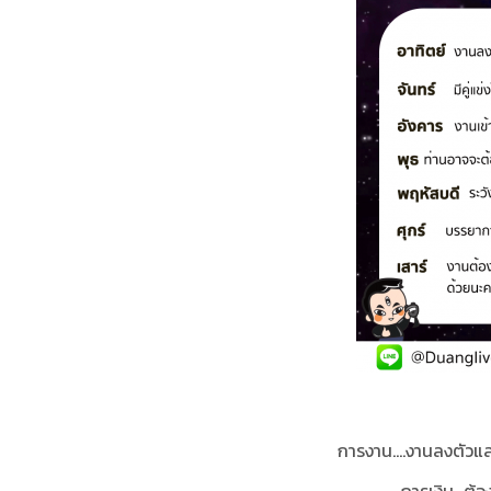
การงาน....งานลงตัวแ