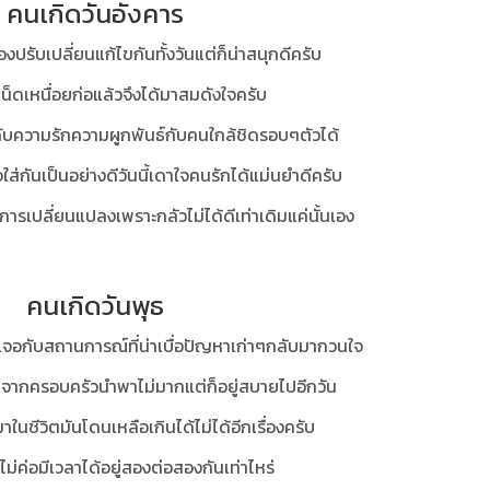
คนเกิดวันอังคาร
องปรับเปลี่ยนแก้ไขกันทั้งวันแต่ก็น่าสนุกดีครับ
เหน็ดเหนื่อยก่อแล้วจึงได้มาสมดังใจครับ
ับความรักความผูกพันธ์กับคนใกล้ชิดรอบๆตัวได้
าใจใส่กันเป็นอย่างดีวันนี้เดาใจคนรักได้แม่นยำดีครับ
ารเปลี่ยนแปลงเพราะกลัวไม่ได้ดีเท่าเดิมแค่นั้นเอง
คนเกิดวันพุธ
งเจอกับสถานการณ์ที่น่าเบื่อปัญหาเก่าๆกลับมากวนใจ
้ามาจากครอบครัวนำพาไม่มากแต่ก็อยู่สบายไปอีกวัน
าในชีวิตมันโดนเหลือเกินได้ไม่ได้อีกเรื่องครับ
่รักไม่ค่อมีเวลาได้อยู่สองต่อสองกันเท่าไหร่