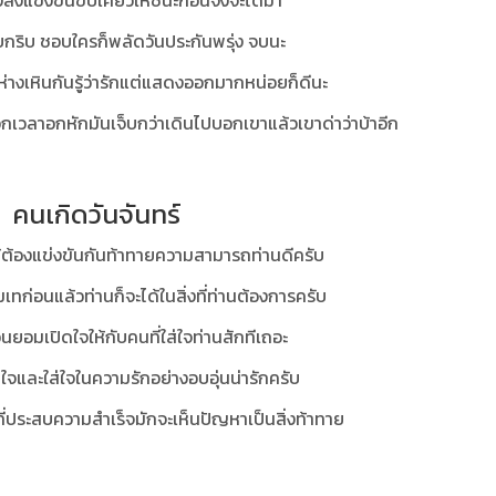
องลงแข่งขันขับเคี้ยวให้ชนะก่อนจึงจะได้มา
บกริบ ชอบใครก็พลัดวันประกันพรุ่ง จบนะ
นชาห่างเหินกันรู้ว่ารักแต่แสดงออกมากหน่อยก็ดีนะ
กเวลาอกหักมันเจ็บกว่าเดินไปบอกเขาแล้วเขาด่าว่าบ้าอีก
คนเกิดวันจันทร์
งให้ต้องแข่งขันกันท้าทายความสามารถท่านดีครับ
มเทก่อนแล้วท่านก็จะได้ในสิ่งที่ท่านต้องการครับ
นยอมเปิดใจให้กับคนที่ใส่ใจท่านสักทีเถอะ
กเข้าใจและใส่ใจในความรักอย่างอบอุ่นน่ารักครับ
ี่ประสบความสำเร็จมักจะเห็นปัญหาเป็นสิ่งท้าทาย