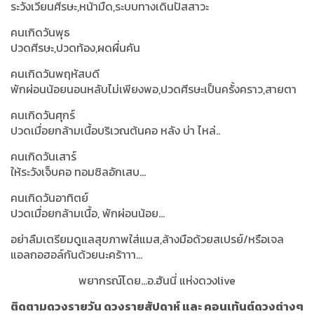
ระวังเวียนศีรษะ,หน้ามืด,ระบบทางเดินปัสสาวะ
คนเกิดวันพุธ
ปวดศีรษะ,ปวดท้อง,ผดผื่นคัน
คนเกิดวันพฤหัสบดี
พักผ่อนน้อยนอนหลับไม่เพียงพอ,ปวดศีรษะเป็นครั้งคราว,สายตา
คนเกิดวันศุกร์
ปวดเมื่อยกล้ามเนื้อบริเวณต้นคอ หลัง บ่า ไหล่..
คนเกิดวันเสาร์
ให้ระวังเจ็บคอ ทอมซิลอักเสบ...
คนเกิดวันอาทิตย์
ปวดเมื่อยกล้ามเนื้อ, พักผ่อนน้อย...
อย่าลืมเตรียมดูแลสุขภาพใส่แมส,ล้างมือด้วยสเปรย์/หรือเจล
แอลกอฮอล์กันด้วยนะคร้าาา...
พยากรณ์โดย...อ.ฮันนี่ แห่งดวงlive
ติดตามดวงรายวัน ดวงรายสัปดาห์ และ คอนเท้นต์ดวงต่างๆ