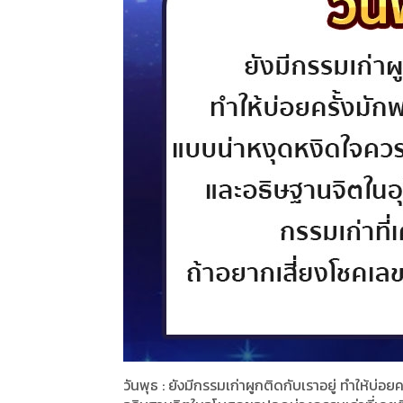
วันพุธ : ยังมีกรรมเก่าผูกติดกับเราอยู่ ทำให