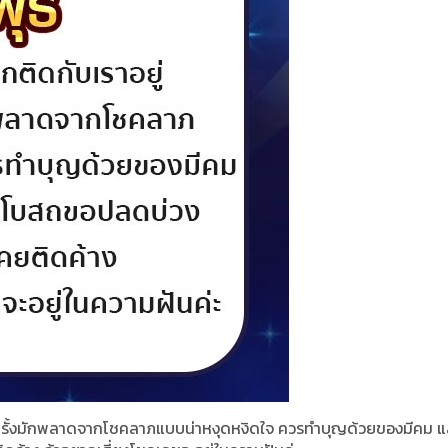
้บ่อยครั้งมักพลาดจากโชคลาภแบบน่าหงุดหงิดใจ ควรทำบุญด้วยของมีคม แ