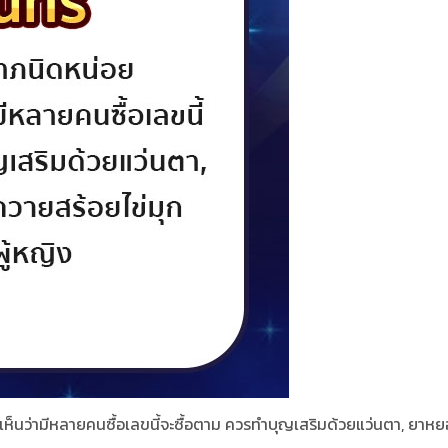
่เราเห็นว่ามีหลายคนซื้อเลขนี้จะซื้อตาม ควรทำบุญเสริมด้วยแว่นตา, ยา