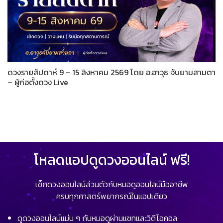
ดวงรายสัปดาห์ 9 – 15 สิงหาคม 2569 โดย อ.อาวุธ จับยามสามตา
– ผู้ก่อตั้งดวง Live
โหลดแอปดูดวงออนไลน์ ฟรี!
เช็กดวงออนไลน์ส่วนตัวกับหมอดูออนไลน์มืออาชีพ
ครบทุกศาสตร์พยากรณ์ในแอปเดียว
ดูดวงออนไลน์แม่น ๆ กับหมอดูผ่านแชทและวิดีโอคอล