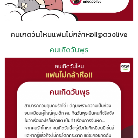
คนเกิดวันไหนแฟนไม่กล้าหือ!!@ดวงlive
คนเกิดวันพุธ