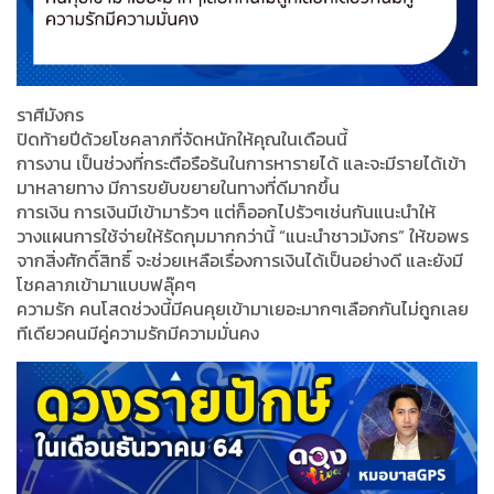
ราศีมังกร
ปิดท้ายปีด้วยโชคลาภที่จัดหนักให้คุณในเดือนนี้
การงาน เป็นช่วงที่กระตือรือร้นในการหารายได้ และจะมีรายได้เข้า
มาหลายทาง มีการขยับขยายในทางที่ดีมากขึ้น
การเงิน การเงินมีเข้ามารัวๆ แต่ก็ออกไปรัวๆเช่นกันแนะนำให้
วางแผนการใช้จ่ายให้รัดกุมมากกว่านี้ “แนะนำชาวมังกร” ให้ขอพร
จากสิ่งศักดิ์สิทธิ์ จะช่วยเหลือเรื่องการเงินได้เป็นอย่างดี และยังมี
โชคลาภเข้ามาแบบฟลุ๊คๆ
ความรัก คนโสดช่วงนี้มีคนคุยเข้ามาเยอะมากๆเลือกกันไม่ถูกเลย
ทีเดียวคนมีคู่ความรักมีความมั่นคง