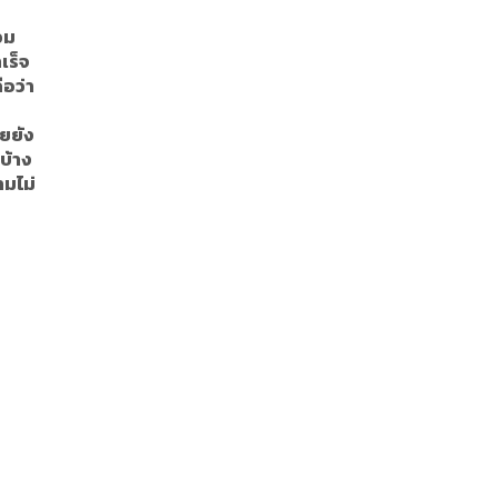
วม
เร็จ
อว่า
ลยยัง
บ้าง
ามไม่