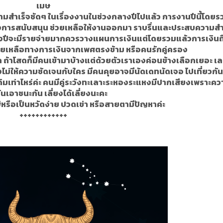
เมษ
มสำเร็จชัดๆ ในเรื่องงานในช่วงกลางปีไปแล้ว การงานปีนี้โดยร
องการสนับสนุน ช่วยเหลือให้งานออกมา ราบรื่นและประสบความสำ
ลางปีจะมีรายจ่ายมากควรวางแผนการเงินแต่โดยรวมแล้วการเงินถื
ช่วยเหลือทางการเงินจากเพศตรงข้าม หรือคนรักคู่ครอง
นัก ถ้าโสดก็มีคนเข้ามาบ้างแต่ด้วยตัวเราเองค่อนข้างเลือกเยอะ เ
งไม่ให้ความชัดเจนกับใคร มีคนคุยอาจมีนัดเดทนัดเจอ ไปเที่ยวกัน
ดิมเท่าไหร่ค่ะ คนมีคู่ระวังทะเลาะระหองระแหงมีปากเสียงเพราะคว
นเอาชนะกัน เลี่ยงได้เลี่ยงนะคะ
้หรือเป็นหวัดง่าย ปวดเข่า หรือสายตามีปัญหาค่ะ
++++++++++++