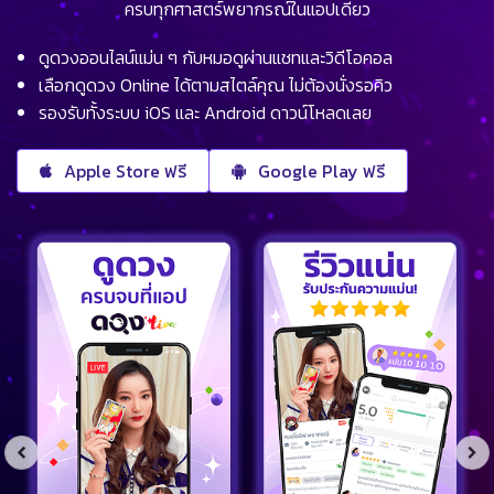
ครบทุกศาสตร์พยากรณ์ในแอปเดียว
ดูดวงออนไลน์แม่น ๆ กับหมอดูผ่านแชทและวิดีโอคอล
เลือกดูดวง Online ได้ตามสไตล์คุณ ไม่ต้องนั่งรอคิว
รองรับทั้งระบบ iOS และ Android ดาวน์โหลดเลย
Apple Store ฟรี
Google Play ฟรี