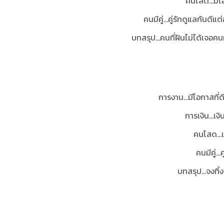
คนโสด...มีโ
คนมีคู่...คู่รักดูแลกันดี
บทสรุป...
คนที่ฝันไม่ได้เจอค
การงาน...มีโอกาสที่
การเงิน...เง
คนโสด...
คนมีคู่..
บทสรุป
...จงทิ้