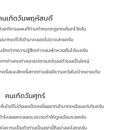
คนเกิดวันพฤหัสบดี
้ด้วยดีตามแผนที่ท่านกำหนดกฏเกณฑ์เอาไว้ครับ
ด้ไม่มากแต่ได้เข้ามาตลอดไม่ขาดสายครับ
คนรักเก่าๆความรู้สึกเก่าๆลมพัดหวนคืนได้นะครับ
อๆอยากๆต่างคนต่างเอาแต่อารมณ์ของตัวเองเป็นใหญ่
อีกครั้งและอีกครั้งหากท่านยังมีความหวังในเป้าหมายเดิม
คนเกิดวันศุกร์
นชื่นใจดีไม่ต้องเหน็ดเหนื่อยยากลำบากเหมือนแต่เดิมครับ
หลเข้าไหลออกตลอดเวลาจนทำให้ดูเหมือนรวยครับ
าใจความเป็นตัวท่านเป็นอย่านี้ถึงน่าสละโสดครับ