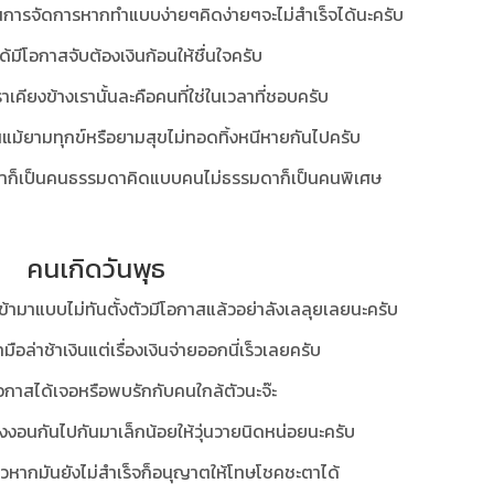
ในการจัดการหากทำแบบง่ายๆคิดง่ายๆจะไม่สำเร็จได้นะครับ
ได้มีโอกาสจับต้องเงินก้อนให้ชื่นใจครับ
าเคียงข้างเรานั้นละคือคนที่ใช่ในเวลาที่ชอบครับ
างกันแม้ยามทุกข์หรือยามสุขไม่ทอดทิ้งหนีหายกันไปครับ
ก็เป็นคนธรรมดาคิดแบบคนไม่ธรรมดาก็เป็นคนพิเศษ
คนเกิดวันพุธ
้ามาแบบไม่ทันตั้งตัวมีโอกาสแล้วอย่าลังเลลุยเลยนะครับ
ามือล่าช้าเงินแต่เรื่องเงินจ่ายออกนี่เร็วเลยครับ
อกาสได้เจอหรือพบรักกับคนใกล้ตัวนะจ๊ะ
เรื่องงอนกันไปกันมาเล็กน้อยให้วุ่นวายนิดหน่อยนะครับ
ดแล้วหากมันยังไม่สำเร็จก็อนุญาตให้โทษโชคชะตาได้