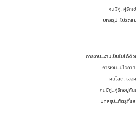
คนมีคู่...คู่รั
บทสรุป
...โปรดแ
การงาน...งานเป็นไปได้ด้ว
การเงิน...มีโอกา
คนโสด...เจอค
คนมีคู่...คู่รักอยู
บทสรุป
...ศัตรูที่