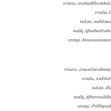
การงาน...งานต้องใช้ไหวพริบ
การเงิน...
คนโสด...คนที่ช่วยเร
คนมีคู่...คู่รักเคียงข้
บทสรุป...
คิดแบบคนธรรมดา
การงาน...งานและโอกาสใหญ่เข
การเงิน...รายได้เข้
คนโสด...มีโ
คนมีคู่...คู่รักอาจจะมี
บทสรุป
...ทำดีที่สุ