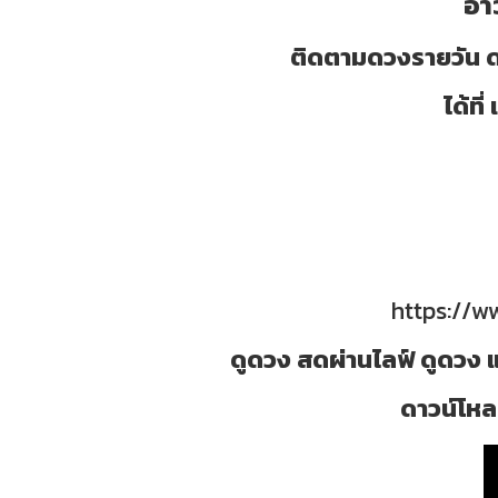
อา
ติดตามดวงรายวัน ด
ได้ท
https://
ดูดวง สดผ่านไลฟ์ ดูดวง แ
ดาวน์โหลด