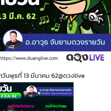
ำ
วั
นพุธที่
13 มีนาคม 62@ดวงlive