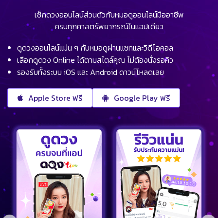
เช็กดวงออนไลน์ส่วนตัวกับหมอดูออนไลน์มืออาชีพ
ครบทุกศาสตร์พยากรณ์ในแอปเดียว
ดูดวงออนไลน์แม่น ๆ กับหมอดูผ่านแชทและวิดีโอคอล
เลือกดูดวง Online ได้ตามสไตล์คุณ ไม่ต้องนั่งรอคิว
รองรับทั้งระบบ iOS และ Android ดาวน์โหลดเลย
Apple Store ฟรี
Google Play ฟรี