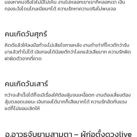
มองหาคนจริงใจไม่มีไม่เห็น งานไม่หลอกเขาเขาก็หลอกเรา
เงิน
ทองระวังโดนโกงเนียนๆได้ ความรักหาความจริงไม่พบเจอ
คนเกิดวันศุกร์
คิดดีแล้วให้ลงมือทำจะไม่เสียใจภายหลัง งานทำเท่าที่ไหวดีกว่ารับ
มาแล้วทำไม่ได้
เงินทองได้น้อยดีกว่าโลภแล้วเสียมาก ความรักผิด
ฝาผิดตัวจากที่คาด
คนเกิดวันเสาร์
กว่าจะสำเร็จได้ก็จะมีเรื่องให้ต้องลุ้นจนเหงื่อตก งานต้องเสี่ยงต้อง
ลุ้นตลอดเลยนะ
เงินทองได้มากก็เสียมากได้ ความรักอัดกันแรง
แต่ก็ไม่ยอมเลิกให้
อ.อาวุธจับยามสามตา – ผู้ก่อตั้งดวงlive