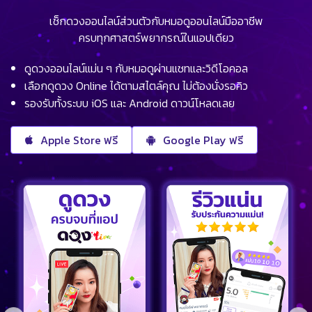
เช็กดวงออนไลน์ส่วนตัวกับหมอดูออนไลน์มืออาชีพ
ครบทุกศาสตร์พยากรณ์ในแอปเดียว
ดูดวงออนไลน์แม่น ๆ กับหมอดูผ่านแชทและวิดีโอคอล
เลือกดูดวง Online ได้ตามสไตล์คุณ ไม่ต้องนั่งรอคิว
รองรับทั้งระบบ iOS และ Android ดาวน์โหลดเลย
Apple Store ฟรี
Google Play ฟรี