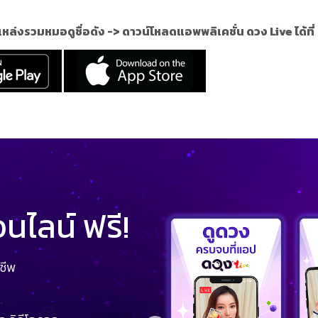
แหล่งรวมหมอดูชื่อดัง ->
ดาวน์โหลดแอพพลิเคชั่น ดวง Live ได้ที่
ไลน์ ฟรี!
ชีพ