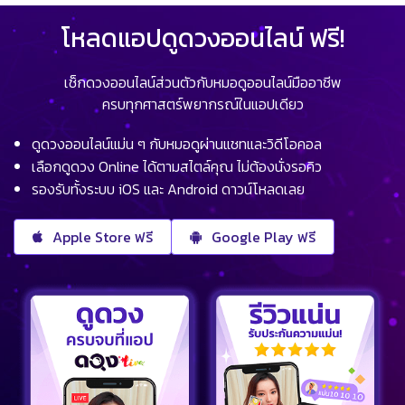
โหลดแอปดูดวงออนไลน์ ฟรี!
เช็กดวงออนไลน์ส่วนตัวกับหมอดูออนไลน์มืออาชีพ
ครบทุกศาสตร์พยากรณ์ในแอปเดียว
ดูดวงออนไลน์แม่น ๆ กับหมอดูผ่านแชทและวิดีโอคอล
เลือกดูดวง Online ได้ตามสไตล์คุณ ไม่ต้องนั่งรอคิว
รองรับทั้งระบบ iOS และ Android ดาวน์โหลดเลย
Apple Store ฟรี
Google Play ฟรี