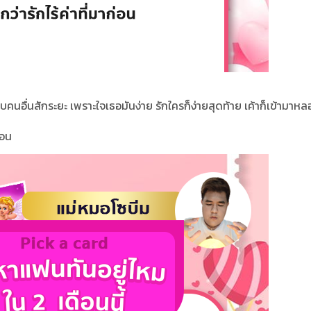
อื่นสักระยะ เพราะใจเธอมันง่าย รักใครก็ง่ายสุดท้าย เค้าก็เข้ามาหล
่อน