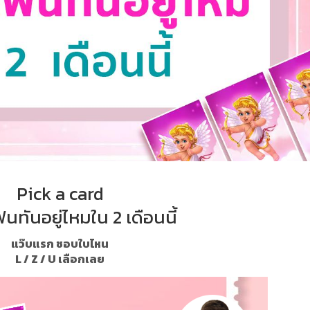
Pick a card
นทันอยู่ไหมใน 2 เดือนนี้
แว๊บแรก ชอบใบไหน
L / Z / U เลือกเลย