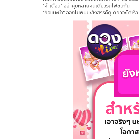
"คำเตือน" อย่าคุยหลายคนเดียวรถไฟชนกัน
"ข้อแนะนำ" ออกไปพบปะสังสรรค์ดูเดียวจะได้เร็ว