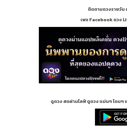
ติดตามดวงรายวัน ด
เพจ Facebook ดวง Li
ดูดวง สดผ่านไลฟ์ ดูดวง แม่นๆ โดนๆ 