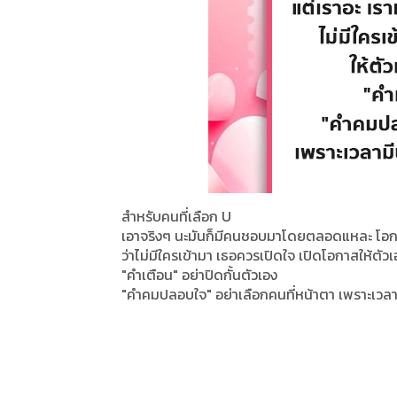
สำหรับคนที่เลือก U
เอาจริงๆ นะมันก็มีคนชอบมาโดยตลอดแหละ โอกาส
ว่าไม่มีใครเข้ามา เธอควรเปิดใจ เปิดโอกาสให้ตัวเ
"คำเตือน" อย่าปิดกั้นตัวเอง
"คำคมปลอบใจ" อย่าเลือกคนที่หน้าตา เพราะเวลาม