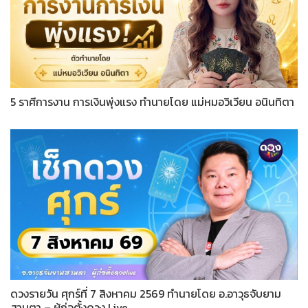
5 ราศีการงาน การเงินพุ่งแรง ทำนายโดย แม่หมอวิเวียน อนินทิตา
ดวงรายวัน ศุกร์ที่ 7 สิงหาคม 2569 ทำนายโดย อ.อาวุธจับยาม
สามตา – ผู้ก่อตั้งดวง Live