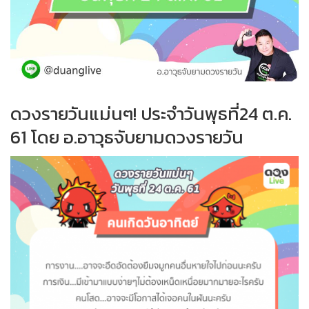
ดวงรายวันแม่นๆ! ประจำวันพุธที่24 ต.ค.
61 โดย อ.อาวุธจับยามดวงรายวัน