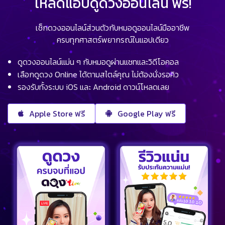
โหลดแอปดูดวงออนไลน์ ฟรี!
เช็กดวงออนไลน์ส่วนตัวกับหมอดูออนไลน์มืออาชีพ
ครบทุกศาสตร์พยากรณ์ในแอปเดียว
ดูดวงออนไลน์แม่น ๆ กับหมอดูผ่านแชทและวิดีโอคอล
เลือกดูดวง Online ได้ตามสไตล์คุณ ไม่ต้องนั่งรอคิว
รองรับทั้งระบบ iOS และ Android ดาวน์โหลดเลย
Apple Store ฟรี
Google Play ฟรี