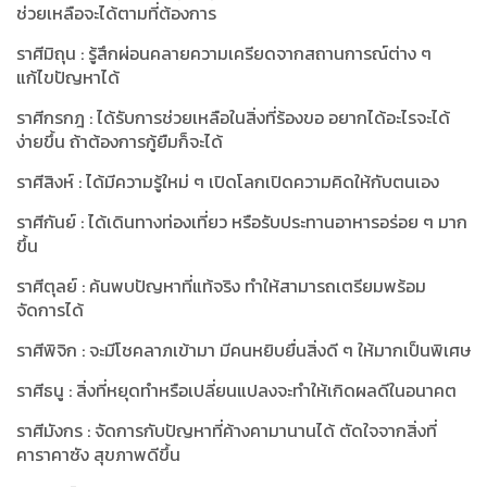
ช่วยเหลือจะได้ตามที่ต้องการ
ราศีมิถุน : รู้สึกผ่อนคลายความเครียดจากสถานการณ์ต่าง ๆ
แก้ไขปัญหาได้
ราศีกรกฎ : ได้รับการช่วยเหลือในสิ่งที่ร้องขอ อยากได้อะไรจะได้
ง่ายขึ้น ถ้าต้องการกู้ยืมก็จะได้
ราศีสิงห์ : ได้มีความรู้ใหม่ ๆ เปิดโลกเปิดความคิดให้กับตนเอง
ราศีกันย์ : ได้เดินทางท่องเที่ยว หรือรับประทานอาหารอร่อย ๆ มาก
ขึ้น
ราศีตุลย์ : ค้นพบปัญหาที่แท้จริง ทำให้สามารถเตรียมพร้อม
จัดการได้
ราศีพิจิก : จะมีโชคลาภเข้ามา มีคนหยิบยื่นสิ่งดี ๆ ให้มากเป็นพิเศษ
ราศีธนู : สิ่งที่หยุดทำหรือเปลี่ยนแปลงจะทำให้เกิดผลดีในอนาคต
ราศีมังกร : จัดการกับปัญหาที่ค้างคามานานได้ ตัดใจจากสิ่งที่
คาราคาซัง สุขภาพดีขึ้น