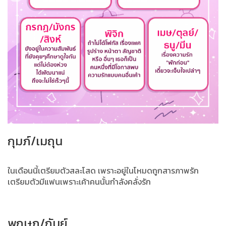
กุมภ์/เมถุน
ในเดือนนี้เตรียมตัวสละโสด เพราะอยู่ในโหมดถูกสารภาพรัก
เตรียมตัวมีแฟนเพราะเค้าคนนั้นกำลังคลั่งรัก
พฤษภ/กันย์