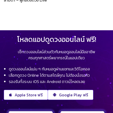
โหลดแอปดูดวงออนไลน์ ฟรี!
เช็กดวงออนไลน์ส่วนตัวกับหมอดูออนไลน์มืออาชีพ
ครบทุกศาสตร์พยากรณ์ในแอปเดียว
ดูดวงออนไลน์แม่น ๆ กับหมอดูผ่านแชทและวิดีโอคอล
เลือกดูดวง Online ได้ตามสไตล์คุณ ไม่ต้องนั่งรอคิว
รองรับทั้งระบบ iOS และ Android ดาวน์โหลดเลย
Apple Store ฟรี
Google Play ฟรี