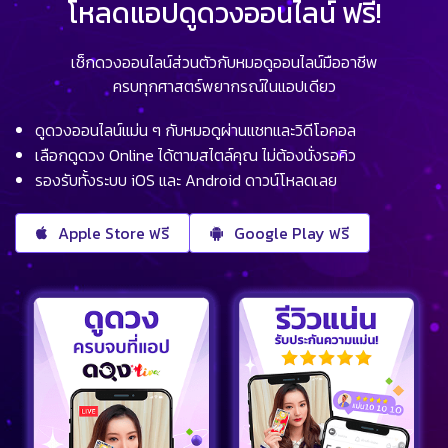
โหลดแอปดูดวงออนไลน์ ฟรี!
เช็กดวงออนไลน์ส่วนตัวกับหมอดูออนไลน์มืออาชีพ
ครบทุกศาสตร์พยากรณ์ในแอปเดียว
ดูดวงออนไลน์แม่น ๆ กับหมอดูผ่านแชทและวิดีโอคอล
เลือกดูดวง Online ได้ตามสไตล์คุณ ไม่ต้องนั่งรอคิว
รองรับทั้งระบบ iOS และ Android ดาวน์โหลดเลย
Apple Store ฟรี
Google Play ฟรี