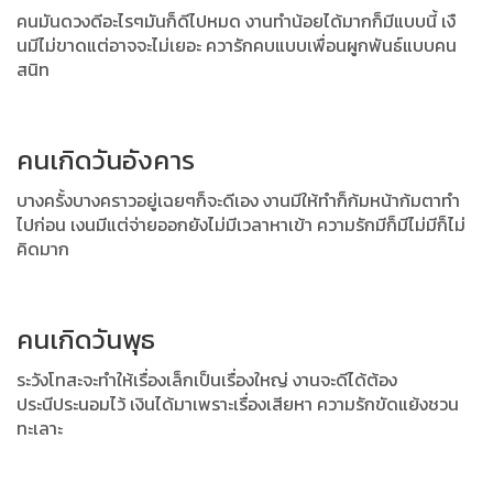
คนมันดวงดีอะไรๆมันก็ดีไปหมด งานทำน้อยได้มากก็มีแบบนี้ เงื
นมีไม่ขาดแต่อาจจะไม่เยอะ ควารักคบแบบเพื่อนผูกพันธ์แบบคน
สนิท
คนเกิดวันอังคาร
บางครั้งบางคราวอยู่เฉยๆก็จะดีเอง งานมีให้ทำก็ก้มหน้าก้มตาทำ
ไปก่อน เงนมีแต่จ่ายออกยังไม่มีเวลาหาเข้า ความรักมีก็มีไม่มีก็ไม่
คิดมาก
คนเกิดวันพุธ
ระวังโทสะจะทำให้เรื่องเล็กเป็นเรื่องใหญ่ งานจะดีได้ต้อง
ประนีประนอมไว้ เงินได้มาเพราะเรื่องเสียหา ความรักขัดแย้งชวน
ทะเลาะ