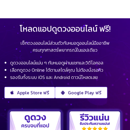
โหลดแอปดูดวงออนไลน์ ฟรี!
เช็กดวงออนไลน์ส่วนตัวกับหมอดูออนไลน์มืออาชีพ
ครบทุกศาสตร์พยากรณ์ในแอปเดียว
ดูดวงออนไลน์แม่น ๆ กับหมอดูผ่านแชทและวิดีโอคอล
เลือกดูดวง Online ได้ตามสไตล์คุณ ไม่ต้องนั่งรอคิว
รองรับทั้งระบบ iOS และ Android ดาวน์โหลดเลย
Apple Store ฟรี
Google Play ฟรี