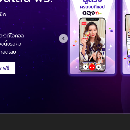
ชีพ
ละวิดีโอคอล
งนั่งรอคิว
โหลดเลย
 ฟรี