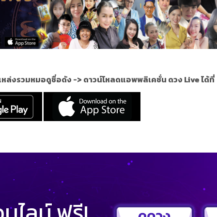
แหล่งรวมหมอดูชื่อดัง ->
ดาวน์โหลดแอพพลิเคชั่น ดวง Live ได้ที่
ไลน์ ฟรี!