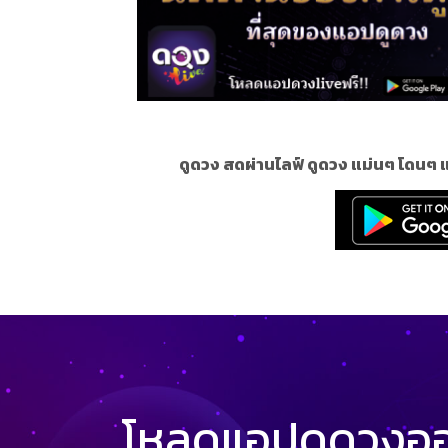
ดูดวง สดผ่านไลฟ์ ดูดวง แม่นๆ โดนๆ 
โหลดแอปดูดวงออน