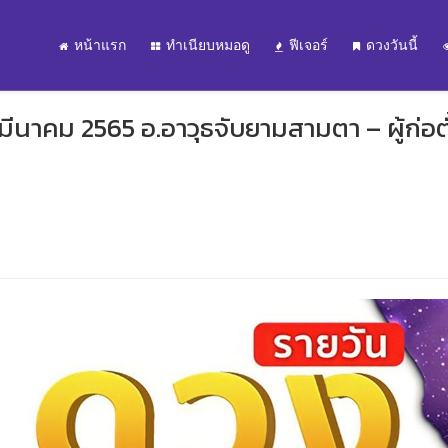
หน้าแรก
ทำเนียบหมอดู
ฟีเจอร์
ดวงวันนี้
 มีนาคม 2565 อ.อาวุธจับยามสามตา – ผู้ก่อตั