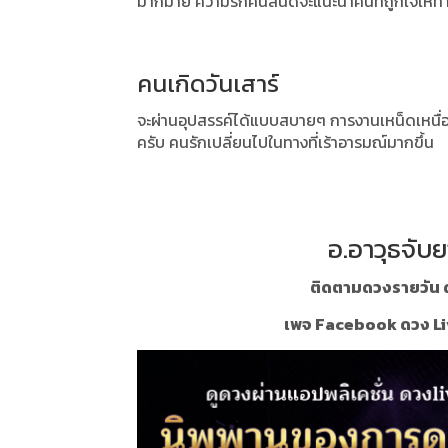
มากมาย
ความรักคนสนิดจะแนะนำคนที่ถูกใจให้ท่
คนเกิดวันเสาร์
จะผ่านอุปสรรค์ได้แบบสบายๆ
การงานเหน็ดเหนื
ครับ
คนรักเปลี่ยนไปในทางที่เร้าอารมณ์มากขึ้น
อ.อาวุธจับย
ติดตามดวงรายวัน ด
เพจ Facebook ดวง Li