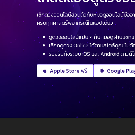
เช็กดวงออนไลน์ส่วนตัวกับหมอดูออนไลน์มืออา
ครบทุกศาสตร์พยากรณ์ในแอปเดียว
ดูดวงออนไลน์แม่น ๆ กับหมอดูผ่านแชทแ
เลือกดูดวง Online ได้ตามสไตล์คุณ ไม่ต้อ
รองรับทั้งระบบ iOS และ Android ดาวน์
Apple Store ฟรี
Google Play