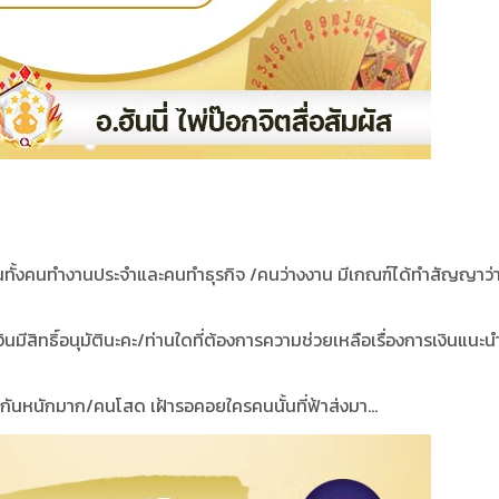
กดันทั้งคนทำงานประจำและคนทำธุรกิจ /คนว่างงาน มีเกณฑ์ได้ทำสัญญาว่า
งินมีสิทธิ์อนุมัตินะคะ/ท่านใดที่ต้องการความช่วยเหลือเรื่องการเงินแนะนำ
งกันหนักมาก/คนโสด เฝ้ารอคอยใครคนนั้นที่ฟ้าส่งมา...