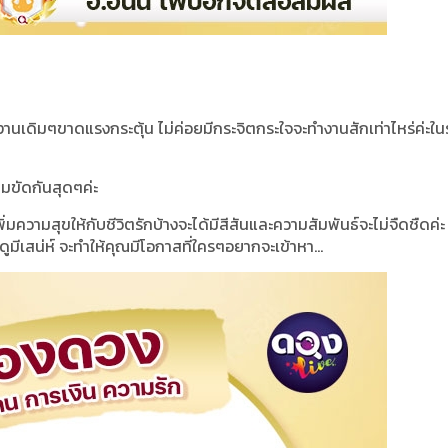
ละงานเดิมๆขาดแรงกระตุ้น ไม่ค่อยมีกระจิตกระใจจะทำงานสักเท่าไหร่ค่ะใ
็มขัดกันสุดๆค่ะ
พิ่มความสุขให้กับชีวิตรักบ้างจะได้มีสีสันและความสัมพันธ์จะไม่จืดชืดค่
ดูมีเสน่ห์ จะทำให้คุณมีโอกาสที่ใครๆอยากจะเข้าหา...