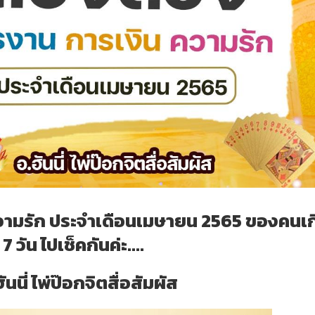
วามรัก ประจำเดือนเมษายน 2565 ของคนเก
ง 7 วัน ไปเช็คกันค่ะ....
ันนี่ ไพ่ป๊อกจิตสื่อสัมผัส