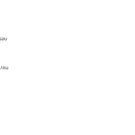
นรอบ
ะ /คน