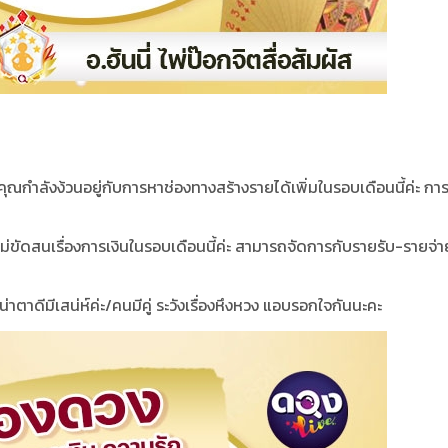
กำลังง้วนอยู่กับการหาช่องทางสร้างรายได้เพิ่มในรอบเดือนนี้ค่ะ กา
ขัดสนเรื่องการเงินในรอบเดือนนี้ค่ะ สามารถจัดการกับรายรับ-รายจ่า
าตาดีมีเสน่ห์ค่ะ/คนมีคู่ ระวังเรื่องหึงหวง แอบรอกใจกันนะคะ