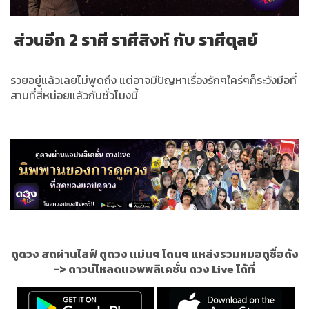
ส่วนอีก 2 ราศี ราศีสิงห์ กับ ราศีตุลย์
รวยอยู่แล้วเลยไม่พูดถึง แต่อาจมีปัญหาเรื่องรักๆใคร่ๆก็ระวังมือที่
สามที่สี่หน่อยแล้วกันชั่วโมงนี้
ดูดวง สดผ่านไลฟ์ ดูดวง แม่นๆ โดนๆ แหล่งรวมหมอดูชื่อดัง
->
ดาวน์โหลดแอพพลิเคชั่น ดวง Live ได้ที่