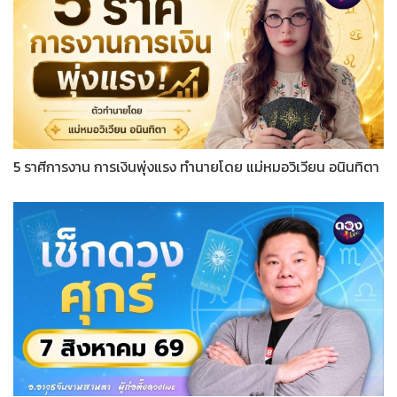
5 ราศีการงาน การเงินพุ่งแรง ทำนายโดย แม่หมอวิเวียน อนินทิตา