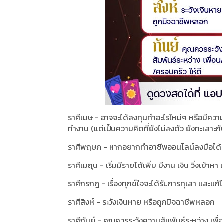
ราศีเมษ - อาจจะได้ลงทุนทำอะไรใหม่ๆ หรือมีความ
ทำงาน (แต่เป็นความคิดที่ยังไม่ลงตัว ยังทะเลาะกั
ราศีพฤษภ - หากอยากทำอาชีพออนไลน์ลงมือได้
ราศีเมถุน - เริ่มมีรายได้เพิ่ม มีงาน เงิน วิ่งเข้าหา เ
ราศีกรกฎ - เรื่องทุกข์ใจจะได้รับการทุเลา และแก
ราศีสิงห์ - ระวังเงินหาย หรือถูกมิจฉาชีพหลอก
ราศีกันย์ - คุณควรระวังความสัมพันธ์ระหว่าง เพื่