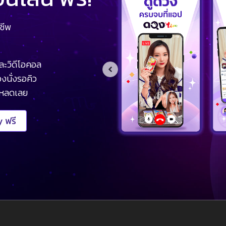
ชีพ
ละวิดีโอคอล
งนั่งรอคิว
โหลดเลย
 ฟรี