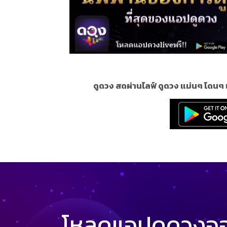
ดูดวง สดผ่านไลฟ์ ดูดวง แม่นๆ โดนๆ 
โหลดแอปดูดวงออน