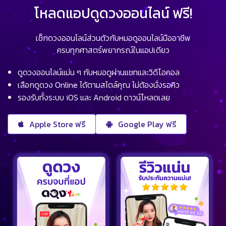
โหลดแอปดูดวงออนไลน์ ฟรี!
เช็กดวงออนไลน์ส่วนตัวกับหมอดูออนไลน์มืออาชีพ
ครบทุกศาสตร์พยากรณ์ในแอปเดียว
ดูดวงออนไลน์แม่น ๆ กับหมอดูผ่านแชทและวิดีโอคอล
เลือกดูดวง Online ได้ตามสไตล์คุณ ไม่ต้องนั่งรอคิว
รองรับทั้งระบบ iOS และ Android ดาวน์โหลดเลย
Apple Store ฟรี
Google Play ฟรี