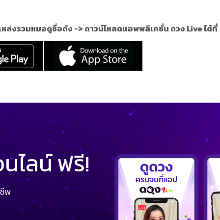
แหล่งรวมหมอดูชื่อดัง ->
ดาวน์โหลดแอพพลิเคชั่น ดวง Live ได้ที่
ไลน์ ฟรี!
ชีพ