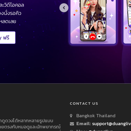
ละวิดีโอคอล
งนั่งรอคิว
โหลดเลย
 ฟรี
CONTACT US
Bangkok Thailand
ารถดูดวงได้หลากหลายรูปแบบ
Email:
support@duangli
 โดยตรงกับหมอดูและนักพยากรณ์