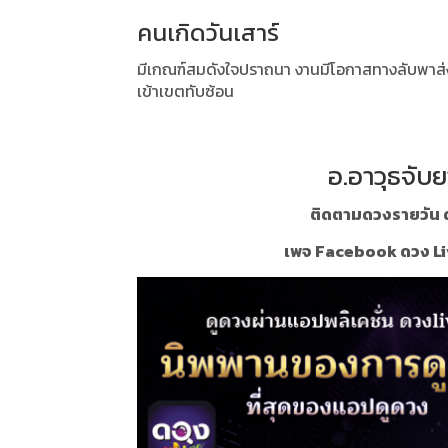
คนเกิดวันเสาร์
มีเกณฑ์สมดังใจปราถนา งานมีโอกาสทางลับพาส่งให
เข้าเขตทับซ้อน
อ.อาวุธจับย
ติดตามดวงรายวัน ด
เพจ Facebook ดวง Li