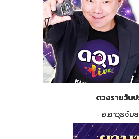
ดวงรายวันปร
อ.อาวุธจับย