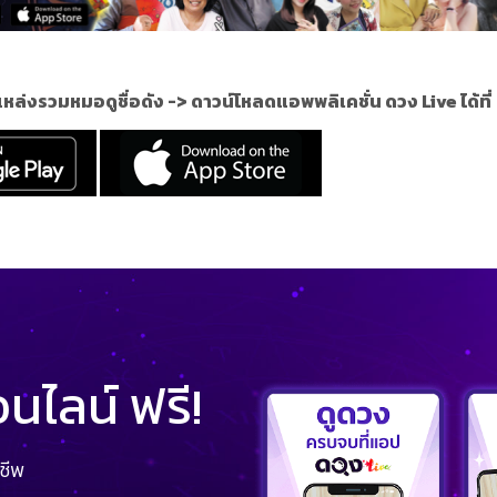
แหล่งรวมหมอดูชื่อดัง ->
ดาวน์โหลดแอพพลิเคชั่น ดวง Live ได้ที่
ไลน์ ฟรี!
ชีพ