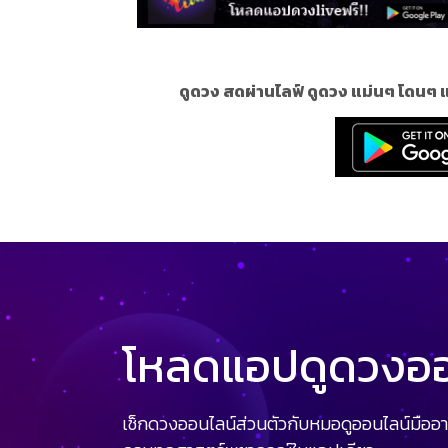
ดูดวง สดผ่านไลฟ์ ดูดวง แม่นๆ โดนๆ 
โหลดแอปดูดวงออน
เช็กดวงออนไลน์ส่วนตัวกับหมอดูออนไลน์มืออา