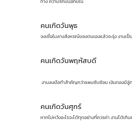
ทาง ความรักมีนอกมีใน
คนเกิดวันพุธ
จงเชื่อในลางสังหรณ์ของตนเองแล้วจะรุ่ง งานเป็
คนเกิดวันพฤหัสบดี
งานลงมือทำสำคัญกว่าแผนซับซ้อน เงินทองมีลู่
คนเกิดวันศุกร์
หากไม่หวังอะไรจะได้ทุกอย่างที่ควรค่า งานได้เกิน