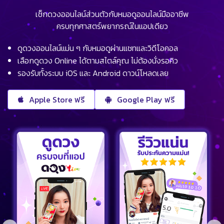
เช็กดวงออนไลน์ส่วนตัวกับหมอดูออนไลน์มืออาชีพ
ครบทุกศาสตร์พยากรณ์ในแอปเดียว
ดูดวงออนไลน์แม่น ๆ กับหมอดูผ่านแชทและวิดีโอคอล
เลือกดูดวง Online ได้ตามสไตล์คุณ ไม่ต้องนั่งรอคิว
รองรับทั้งระบบ iOS และ Android ดาวน์โหลดเลย
Apple Store ฟรี
Google Play ฟรี