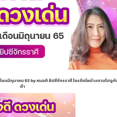
เดือนมิถุนายน 65
by หมอศิ ยิปซีจักรราศี
ใครติดโผบ้างตามไปดูก
ค๊า