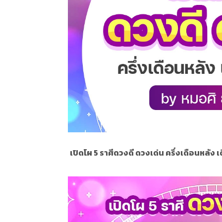
เปิดโผ 5 ราศีดวงดี ดวงเด่น ครึ่งเดือนหลัง 