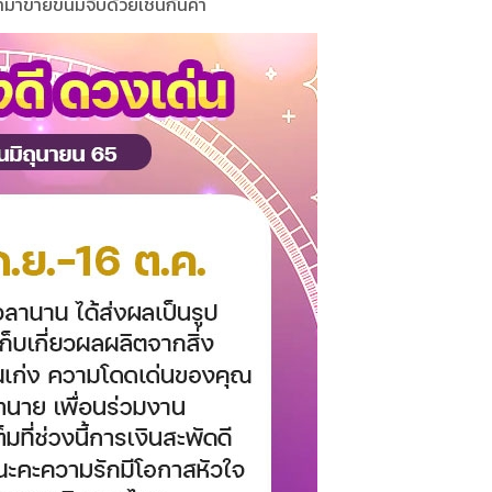
ามาขายขนมจีบด้วยเช่นกันค๊า