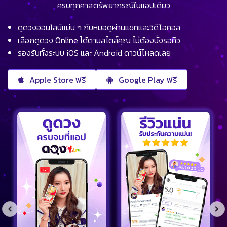
ครบทุกศาสตร์พยากรณ์ในแอปเดียว
ดูดวงออนไลน์แม่น ๆ กับหมอดูผ่านแชทและวิดีโอคอล
เลือกดูดวง Online ได้ตามสไตล์คุณ ไม่ต้องนั่งรอคิว
รองรับทั้งระบบ iOS และ Android ดาวน์โหลดเลย
Apple Store ฟรี
Google Play ฟรี