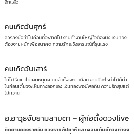
อีกแล้ว
คนเกิดวันศุกร์
ควรลงมือทำไปก่อนที่จะสายไป งานทำงานใหญ่ใจต้องนิ่ง
เงินทอง
ต้องจ่ายหนักเพื่ออนาคต ความรักระวังอารมณ์ที่รุนแรง
คนเกิดวันเสาร์
ไม่ได้รีบแต่ไม่เคยหยุดความสำเร็จจะมาเยือน งานมีอะไรทำได้ก็ทำ
ไปก่อนเดี๋ยวจะเห็นทางออกเอง เงินทองพอมีพอกิน ความรักสุขแต่
ไม่หวาน
อ.อาวุธจับยามสามตา – ผู้ก่อตั้งดวงlive
ติดตามดวงรายวัน ดวงรายสัปดาห์ และ คอนเท้นต์ดวงต่างๆ