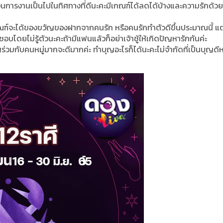
รเงินการงานเป็นไปในทิศทางที่ดีนะคะมีเกณฑ์ได้ลดได้บ้างและความรักด้ว
ณฑ์จะได้ของขวัญของฝากจากคนรัก หรือคนรักทำตัวดีขึ้นประมาณนี้ แต่
อบโดยไม่รู้ตัวนะคะถ้ามีแฟนแล้วก็อย่าเจ้าชู้ให้เกิดปัญหารักกันค่ะ
ญร่วมกับคนหมู่มากจะดีมากค่ะ ทำบุญอะไรก็ได้นะคะไม่จำกัดที่เป็นบุญด