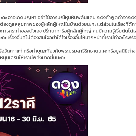
นะคะ อาจเกิดปัญหา อย่าใช้อารมณ์หุนหันพลันแล่น ระวังคำพูดคำจาระวังเ
็จะต้องดูแลสุขภาพของผู้หลักผู้ใหญ่ในบ้านด้วยนะคะ แต่ส่วนในเรื่องที่ดี
่ด้วยการกระทำของตัวเอง ปรึกษาหารือผู้หลักผู้ใหญ่ คนมีความรู้เริ่มต้นได้
รื่องอื่นๆไม่ต้องสนใจอย่าใส่ใจเรื่องอื่นให้มากหน้าที่เรามีทำอะไรพร
 หรือวัดเก่าแก่ หรือทำบุญเกี่ยวกับพระบรมสารีริกธาตุนะคะหรือมูลนิธิต่างๆ
งหนุนเสริมให้เรามีพลังมากขึ้นนะคะ