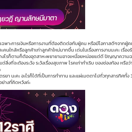
เฉพาะการเงินหรือการงานที่ต้องติดต่อกับผู้คน หรือมีโอกาสดีๆจากผู้
ะคนใกล้หรือลูกค้าเก่าลูกค้าใหม่มากขึ้น เด่นในเรื่องการงานนะคะ เรื่องร
 อย่างไรก็ตามก็ต้องอุตสาหะพยายามอาจเหนื่อยหน่อยแต่ดี ปัญญาความ
ิ่งที่จะต้องระวัง ระวังเรื่องสุขภาพ โรคเก่ากำเริบ ของช่องท้อง หรือว่าเ
ะ
บาตรยา นะคะ อะไรก็ได้ที่เป็นการทำทาน และแผ่เมตตาไปทั่วทุกสารทิศทั้ง
ย่างที่คิดหวังค่ะ