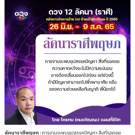
ลัคนาราศีพฤษภ :
การงานจะพบอุปสรรคปัญหา สิ่งที่รอคอย