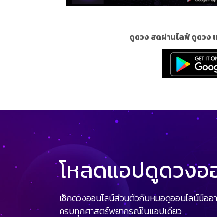
ดูดวง สดผ่านไลฟ์ ดูดวง
โหลดแอปดูดวงออน
เช็กดวงออนไลน์ส่วนตัวกับหมอดูออนไลน์มืออา
ครบทุกศาสตร์พยากรณ์ในแอปเดียว