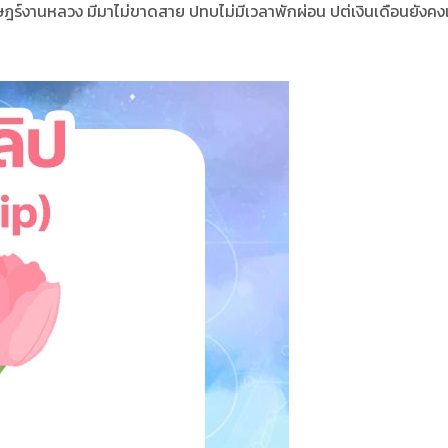
าษฎร์งานหลวง มีมาไม่ขาดสาย ปทบไม่มีเวลาพักผ่อน ปต่เงินเดือนยังคงเ